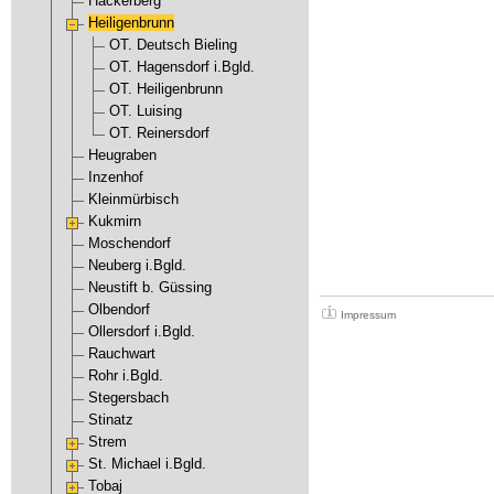
Hackerberg
Heiligenbrunn
OT. Deutsch Bieling
OT. Hagensdorf i.Bgld.
OT. Heiligenbrunn
OT. Luising
OT. Reinersdorf
Heugraben
Inzenhof
Kleinmürbisch
Kukmirn
Moschendorf
Neuberg i.Bgld.
Neustift b. Güssing
Olbendorf
Impressum
Ollersdorf i.Bgld.
Rauchwart
Rohr i.Bgld.
Stegersbach
Stinatz
Strem
St. Michael i.Bgld.
Tobaj