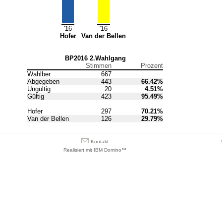
'16
'16
Hofer
Van der Bellen
BP2016 2.Wahlgang
Stimmen
Prozent
Wahlber.
667
Abgegeben
443
66.42
%
Ungültig
20
4.51
%
Gültig
423
95.49
%
Hofer
297
70.21
%
Van der Bellen
126
29.79
%
Kontakt
Realisiert mit IBM Domino™