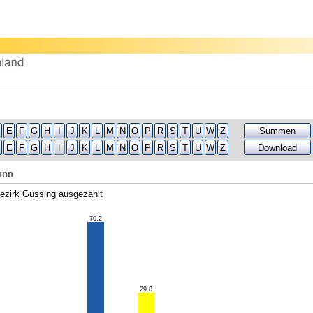
E
F
G
H
I
J
K
L
M
N
O
P
R
S
T
U
W
Z
Summen
E
F
G
H
I
J
K
L
M
N
O
P
R
S
T
U
W
Z
Download
unn
ezirk Güssing ausgezählt
70.2
29.8