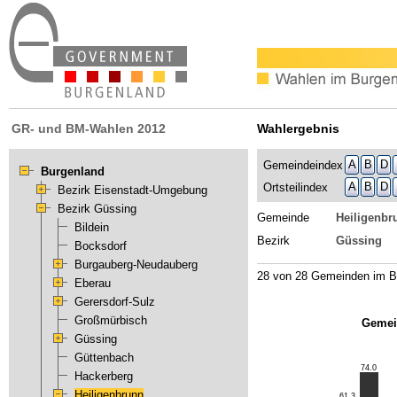
GR- und BM-Wahlen 2012
Wahlergebnis
A
B
D
Gemeindeindex
Burgenland
A
B
D
Ortsteilindex
Bezirk Eisenstadt-Umgebung
Bezirk Güssing
Gemeinde
Heiligenbr
Bildein
Bezirk
Güssing
Bocksdorf
Burgauberg-Neudauberg
28 von 28 Gemeinden im B
Eberau
Gerersdorf-Sulz
Großmürbisch
Gemei
Güssing
Güttenbach
74.0
Hackerberg
Heiligenbrunn
61.3