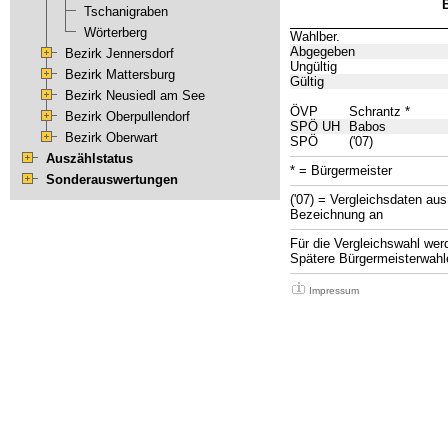
Tschanigraben
Wörterberg
Wahlber.
Abgegeben
Bezirk Jennersdorf
Ungültig
Bezirk Mattersburg
Gültig
Bezirk Neusiedl am See
ÖVP
Schrantz
*
Bezirk Oberpullendorf
SPÖ UH
Babos
Bezirk Oberwart
SPÖ
('07)
Auszählstatus
* = Bürgermeister
Sonderauswertungen
('07) = Vergleichsdaten aus
Bezeichnung an
Für die Vergleichswahl wer
Spätere Bürgermeisterwahle
Impressum