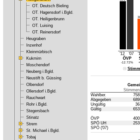
OT. Deutsch Bieling
OT. Hagensdorf i.Bgld.
3
OT. Heiligenbrunn
OT. Luising
OT. Reinersdorf
Heugraben
Inzenhof
Kleinmürbisch
'12
'07
'
Kukmirn
ÖVP
-12.72%
Moschendorf
Stimm
Neuberg i.Bgld.
Neustift b. Güssing
Olbendorf
Gemei
Stimmen
Ollersdorf i.Bgld.
Wahlber.
758
Rauchwart
Abgegeben
689
Rohr i.Bgld.
Ungültig
36
Gültig
653
Stegersbach
Stinatz
ÖVP
400
SPÖ UH
253
Strem
SPÖ
('07)
St. Michael i.Bgld.
Tobaj