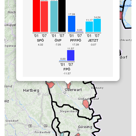
17,39
14,24
11,17
0,00
'01
'07
'01
'07
'01
'07
'01
'07
SPÖ
ÖVP
PFFPÖ
JETZT
4.32
-7.05
17.39
-3.07
11,57
0,00
'01
'07
FPÖ
-11.57