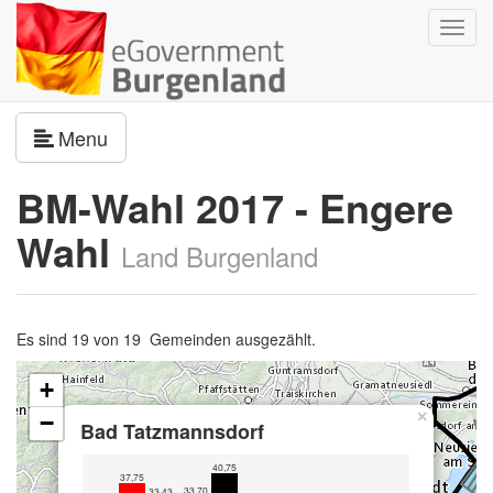
Navig
umsch
Navigation umschalten
Menu
BM-Wahl 2017 - Engere
Wahl
Land Burgenland
Es sind 19 von 19 Gemeinden ausgezählt.
+
×
−
Bad Tatzmannsdorf
40,75
37,75
33,70
33,43