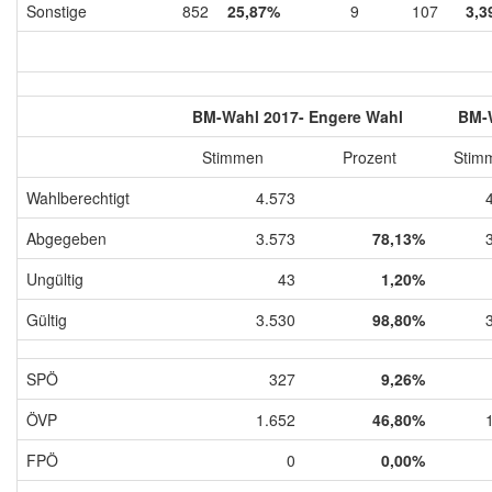
Sonstige
852
25,87%
9
107
3,3
BM-Wahl 2017- Engere Wahl
BM-W
Stimmen
Prozent
Stim
Wahlberechtigt
4.573
Abgegeben
3.573
78,13%
Ungültig
43
1,20%
Gültig
3.530
98,80%
SPÖ
327
9,26%
ÖVP
1.652
46,80%
FPÖ
0
0,00%