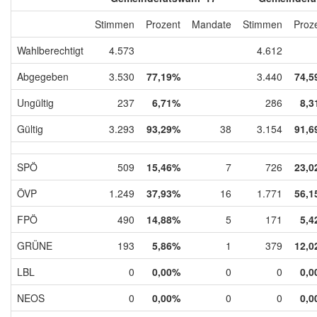
Stimmen
Prozent
Mandate
Stimmen
Proz
Wahlberechtigt
4.573
4.612
Abgegeben
3.530
77,19%
3.440
74,5
Ungültig
237
6,71%
286
8,3
Gültig
3.293
93,29%
38
3.154
91,6
SPÖ
509
15,46%
7
726
23,0
ÖVP
1.249
37,93%
16
1.771
56,1
FPÖ
490
14,88%
5
171
5,4
GRÜNE
193
5,86%
1
379
12,0
LBL
0
0,00%
0
0
0,0
NEOS
0
0,00%
0
0
0,0