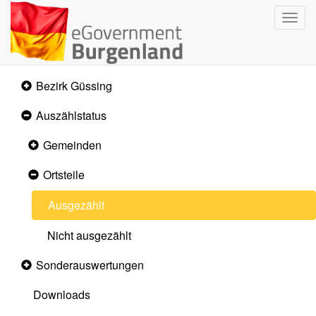
Navi
umsc
Bezirk Güssing
Collapsed
section
Auszählstatus
Expanded
section
Gemeinden
Collapsed
section
Ortsteile
Expanded
section
Ausgezählt
Nicht ausgezählt
Sonderauswertungen
Collapsed
section
Downloads