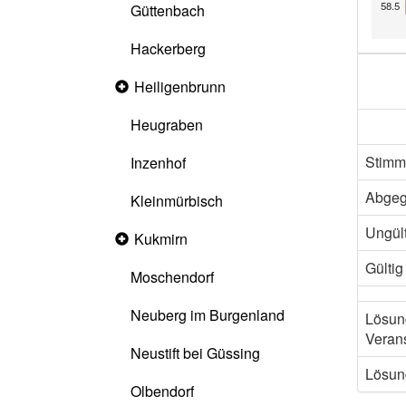
58.5
Güttenbach
Hackerberg
Heiligenbrunn
Collapsed
section
Heugraben
Stimm
Inzenhof
Abge
Kleinmürbisch
Ungült
Kukmirn
Collapsed
section
Gültig
Moschendorf
Neuberg im Burgenland
Lösun
Verans
Neustift bei Güssing
Lösung
Olbendorf