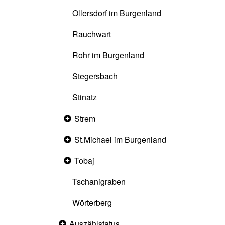
Ollersdorf im Burgenland
Rauchwart
Rohr im Burgenland
Stegersbach
Stinatz
Strem
Collapsed
section
St.Michael im Burgenland
Collapsed
section
Tobaj
Collapsed
section
Tschanigraben
Wörterberg
Auszählstatus
Collapsed