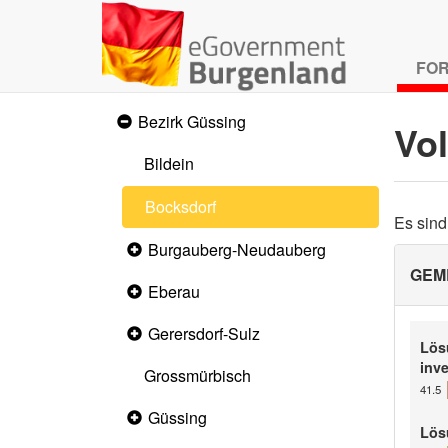
FO
Bezirk Güssing
Expanded
Vo
section
Bildein
Bocksdorf
Es sin
Burgauberg-Neudauberg
Collapsed
section
GEM
Eberau
Collapsed
section
Gerersdorf-Sulz
Collapsed
Lös
section
inve
Grossmürbisch
41.5
Güssing
Collapsed
section
Lös