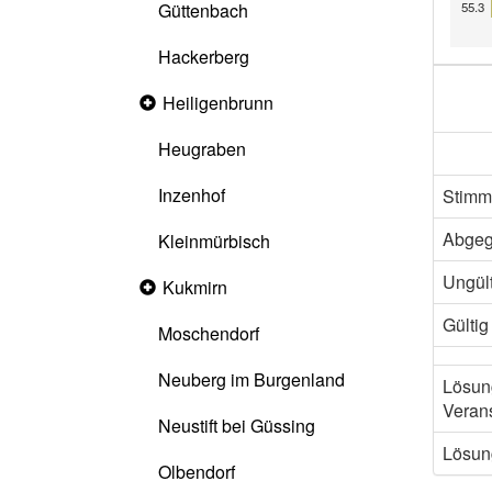
Güttenbach
55.3
Hackerberg
Heiligenbrunn
Collapsed
section
Heugraben
Inzenhof
Stimm
Abge
Kleinmürbisch
Ungült
Kukmirn
Collapsed
section
Gültig
Moschendorf
Neuberg im Burgenland
Lösun
Verans
Neustift bei Güssing
Lösung
Olbendorf