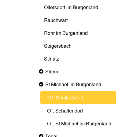
Ollersdorf im Burgenland
Rauchwart
Rohr im Burgenland
Stegersbach
Stinatz
Strem
Collapsed
section
St.Michael im Burgenland
Expanded
section
OT. Gamischdorf
OT. Schallendorf
OT. St.Michael im Burgenland
Tobaj
Collapsed