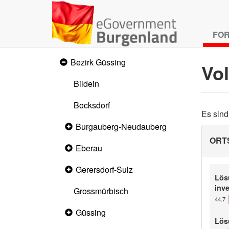
FO
Bezirk Güssing
Expanded
Vo
section
Bildein
Bocksdorf
Es sin
Burgauberg-Neudauberg
Collapsed
section
ORT
Eberau
Collapsed
section
Gerersdorf-Sulz
Collapsed
section
Lös
inve
Grossmürbisch
44.7
Güssing
Collapsed
section
Lös