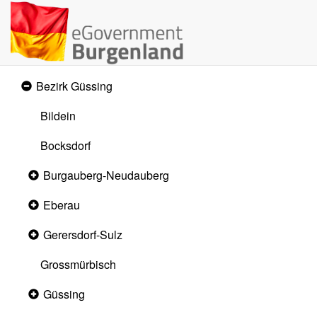
Bezirk Güssing
Expanded
section
Bildein
Bocksdorf
Burgauberg-Neudauberg
Collapsed
section
Eberau
Collapsed
section
Gerersdorf-Sulz
Collapsed
section
Grossmürbisch
Güssing
Collapsed
section