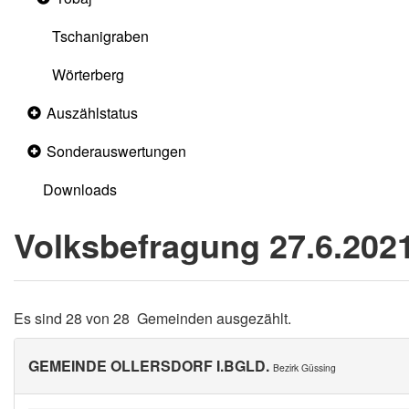
section
Tschanigraben
Wörterberg
Auszählstatus
Collapsed
section
Sonderauswertungen
Collapsed
section
Downloads
Volksbefragung 27.6.202
Es sind 28 von 28 Gemeinden ausgezählt.
GEMEINDE OLLERSDORF I.BGLD.
Bezirk Güssing