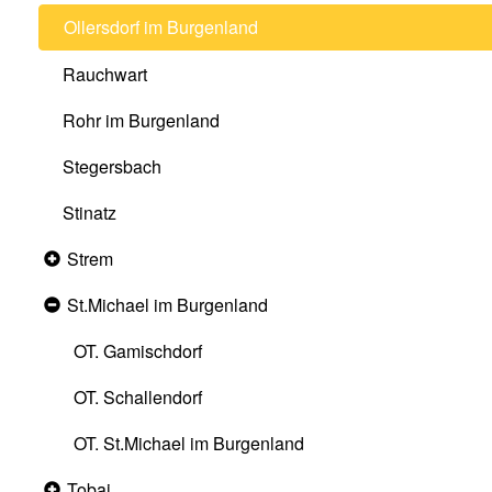
Ollersdorf im Burgenland
Rauchwart
Rohr im Burgenland
Stegersbach
Stinatz
Strem
Collapsed
section
St.Michael im Burgenland
Expanded
section
OT. Gamischdorf
OT. Schallendorf
OT. St.Michael im Burgenland
Tobaj
Collapsed