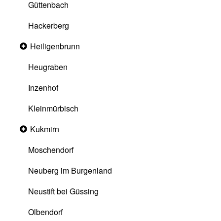
Güttenbach
Hackerberg
Heiligenbrunn
Collapsed
section
Heugraben
Inzenhof
Kleinmürbisch
Kukmirn
Collapsed
section
Moschendorf
Neuberg im Burgenland
Neustift bei Güssing
Olbendorf