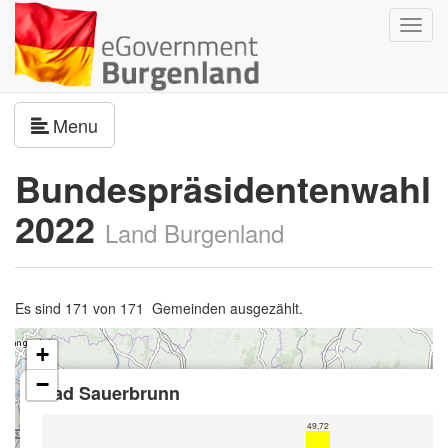
Navig
umsch
Navigation umschalten
Menu
Bundespräsidentenwahl
2022
Land Burgenland
Es sind 171 von 171 Gemeinden ausgezählt.
+
−
Bad Sauerbrunn
49,72