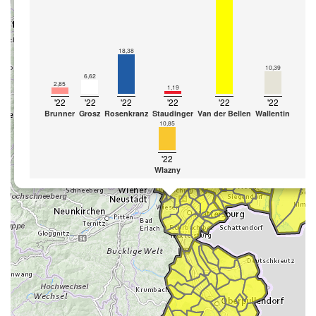
18,38
10,39
6,62
2,85
1,19
'22
'22
'22
'22
'22
'22
Brunner
Grosz
Rosenkranz
Staudinger
Van der Bellen
Wallentin
10,85
'22
Wlazny