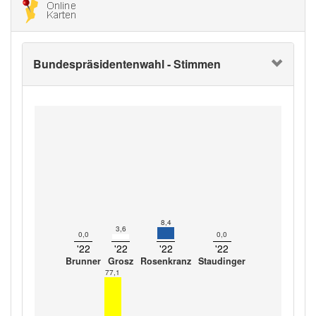
Bundespräsidentenwahl - Stimmen
8,4
3,6
0,0
0,0
'22
'22
'22
'22
Brunner
Grosz
Rosenkranz
Staudinger
77,1