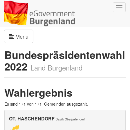
Navig
umsch
Navigation umschalten
Menu
Bundespräsidentenwahl
2022
Land Burgenland
Wahlergebnis
Es sind 171 von 171 Gemeinden ausgezählt.
OT. HASCHENDORF
Bezirk Oberpullendorf