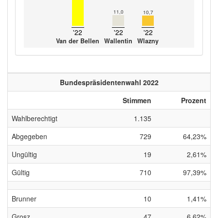
11,0
10,7
'22
'22
'22
Van der Bellen
Wallentin
Wlazny
Bundespräsidentenwahl 2022
Stimmen
Prozent
Wahlberechtigt
1.135
Abgegeben
729
64,23%
Ungültig
19
2,61%
Gültig
710
97,39%
Brunner
10
1,41%
Grosz
47
6,62%