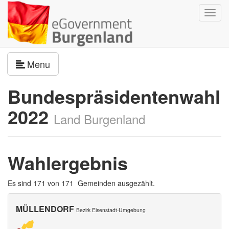
Navig
umsch
Navigation umschalten
Menu
Bundespräsidentenwahl
2022
Land Burgenland
Wahlergebnis
Es sind 171 von 171 Gemeinden ausgezählt.
MÜLLENDORF
Bezirk Eisenstadt-Umgebung