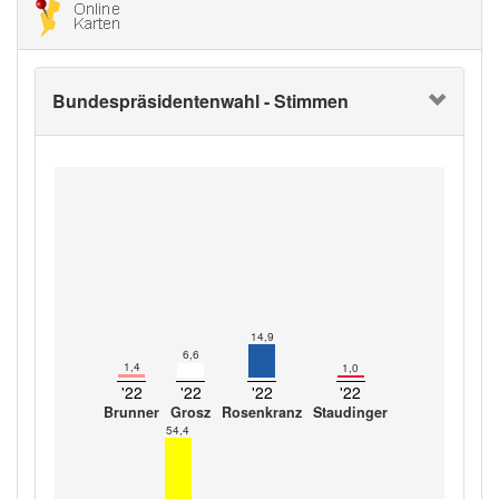
Bundespräsidentenwahl - Stimmen
14,9
6,6
1,4
1,0
'22
'22
'22
'22
Brunner
Grosz
Rosenkranz
Staudinger
54,4