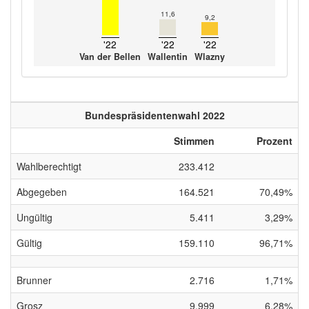
11,6
9,2
'22
'22
'22
Van der Bellen
Wallentin
Wlazny
Bundespräsidentenwahl 2022
Stimmen
Prozent
Wahlberechtigt
233.412
Abgegeben
164.521
70,49%
Ungültig
5.411
3,29%
Gültig
159.110
96,71%
Brunner
2.716
1,71%
Grosz
9.999
6,28%