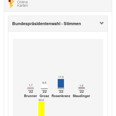
Bundespräsidentenwahl - Stimmen
17,2
6,3
1,7
1,0
'22
'22
'22
'22
Brunner
Grosz
Rosenkranz
Staudinger
53,0