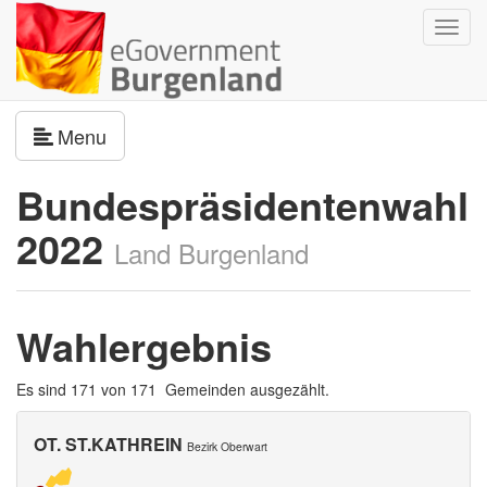
Navig
umsch
Navigation umschalten
Menu
Bundespräsidentenwahl
2022
Land Burgenland
Wahlergebnis
Es sind 171 von 171 Gemeinden ausgezählt.
OT. ST.KATHREIN
Bezirk Oberwart