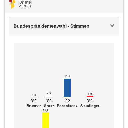
Bundespräsidentenwahl - Stimmen
32,1
3,8
1,9
0,0
'22
'22
'22
'22
Brunner
Grosz
Rosenkranz
Staudinger
52,8