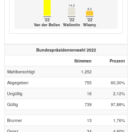
14,2
8,2
'22
'22
'22
Van der Bellen
Wallentin
Wlazny
Bundespräsidentenwahl 2022
Stimmen
Prozent
Wahlberechtigt
1.252
Abgegeben
755
60,30%
Ungültig
16
2,12%
Gültig
739
97,88%
Brunner
13
1,76%
Grosz
34
4,60%