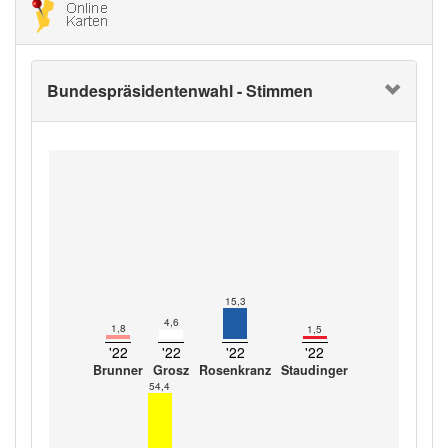
Bundespräsidentenwahl - Stimmen
15,3
4,6
1,8
1,5
'22
'22
'22
'22
Brunner
Grosz
Rosenkranz
Staudinger
54,4