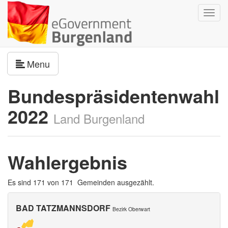
Navig
umsch
Navigation umschalten
Menu
Bundespräsidentenwahl
2022
Land Burgenland
Wahlergebnis
Es sind 171 von 171 Gemeinden ausgezählt.
BAD TATZMANNSDORF
Bezirk Oberwart