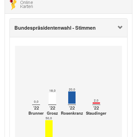
Bundespräsidentenwahl - Stimmen
20,0
18,0
2,0
0,0
'22
'22
'22
'22
Brunner
Grosz
Rosenkranz
Staudinger
50,0