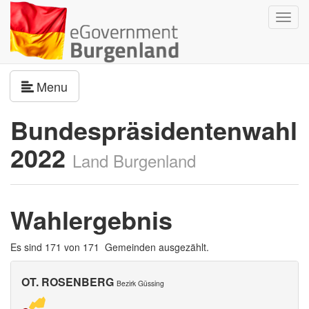
Navig
umsch
Navigation umschalten
Menu
Bundespräsidentenwahl
2022
Land Burgenland
Wahlergebnis
Es sind 171 von 171 Gemeinden ausgezählt.
OT. ROSENBERG
Bezirk Güssing