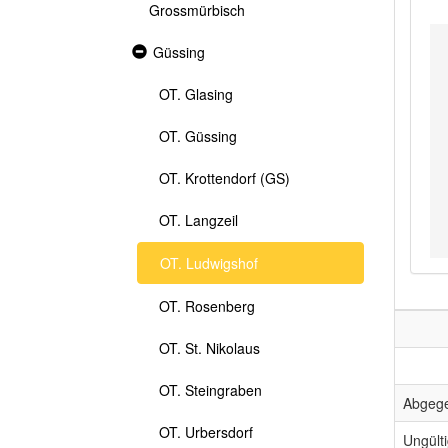
Grossmürbisch
Expanded
Güssing
section
OT. Glasing
OT. Güssing
OT. Krottendorf (GS)
OT. Langzeil
OT. Ludwigshof
OT. Rosenberg
OT. St. Nikolaus
OT. Steingraben
Abgeg
OT. Urbersdorf
Ungült