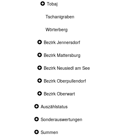
Collapsed
Tobaj
section
Tschanigraben
Wörterberg
Collapsed
Bezirk Jennersdorf
section
Collapsed
Bezirk Mattersburg
section
Collapsed
Bezirk Neusiedl am See
section
Collapsed
Bezirk Oberpullendorf
section
Collapsed
Bezirk Oberwart
section
Collapsed
Auszählstatus
section
Collapsed
Sonderauswertungen
section
Collapsed
Summen
section