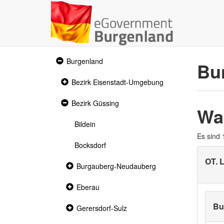
Expanded
Burgenland
Bu
section
Collapsed
Bezirk Eisenstadt-Umgebung
section
Expanded
Bezirk Güssing
Wa
section
Bildein
Es sind
Bocksdorf
OT.
Collapsed
Burgauberg-Neudauberg
section
Collapsed
Eberau
section
Bu
Collapsed
Gerersdorf-Sulz
section