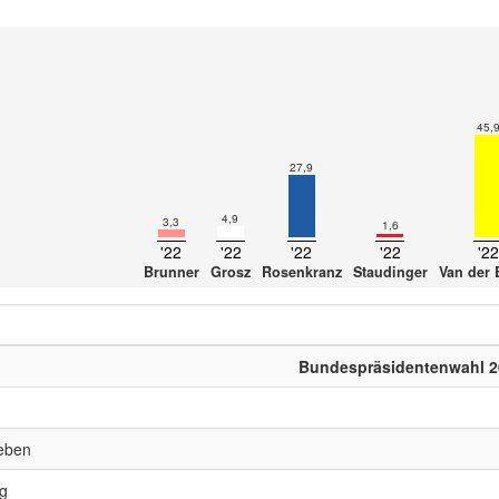
45,
27,9
4,9
3,3
1,6
'22
'22
'22
'22
'22
Brunner
Grosz
Rosenkranz
Staudinger
Van der 
Bundespräsidentenwahl 2
eben
ig