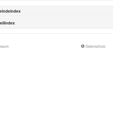
indeindex
eilindex
essum
Datenschutz