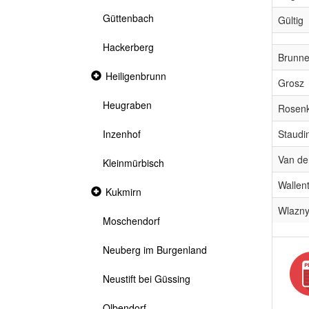
Güttenbach
Gültig
Hackerberg
Brunne
Collapsed
Heiligenbrunn
Grosz
section
Heugraben
Rosen
Staudi
Inzenhof
Van de
Kleinmürbisch
Wallent
Collapsed
Kukmirn
section
Wlazn
Moschendorf
Neuberg im Burgenland
Neustift bei Güssing
Olbendorf