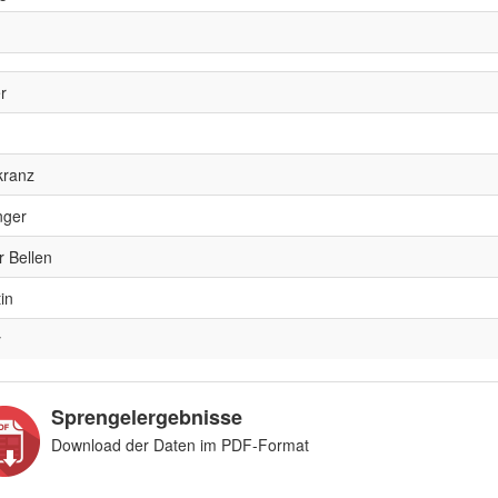
r
kranz
nger
r Bellen
in
y
Sprengelergebnisse
Download der Daten im PDF-Format