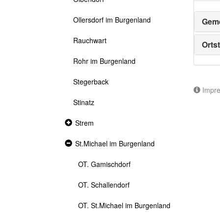
Ollersdorf im Burgenland
Geme
Rauchwart
Ortst
Rohr im Burgenland
Stegerback
Impr
Stinatz
Collapsed
Strem
section
Expanded
St.Michael im Burgenland
section
OT. Gamischdorf
OT. Schallendorf
OT. St.Michael im Burgenland