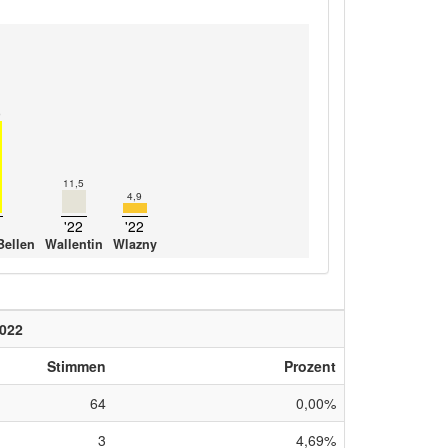
9
11,5
4,9
'22
'22
Bellen
Wallentin
Wlazny
022
Stimmen
Prozent
64
0,00%
3
4,69%