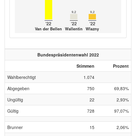
9,2
9,2
'22
'22
'22
Van der Bellen
Wallentin
Wlazny
Bundespräsidentenwahl 2022
Stimmen
Prozent
Wahlberechtigt
1.074
Abgegeben
750
69,83%
Ungültig
22
2,93%
Gültig
728
97,07%
Brunner
15
2,06%