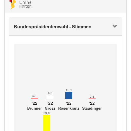
Bundespräsidentenwahl - Stimmen
12,4
6,6
2,1
0,8
'22
'22
'22
'22
Brunner
Grosz
Rosenkranz
Staudinger
59,8