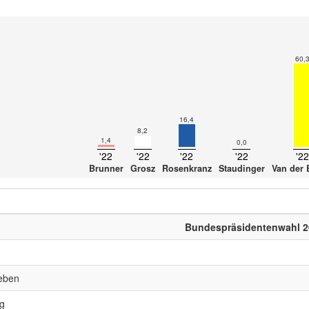
60,
16,4
8,2
1,4
0,0
'22
'22
'22
'22
'22
Brunner
Grosz
Rosenkranz
Staudinger
Van der 
Bundespräsidentenwahl 2
eben
ig