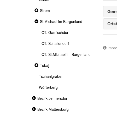
Collapsed
Strem
Geme
section
Expanded
St.Michael im Burgenland
Ortst
section
OT. Gamischdorf
OT. Schallendorf
Impr
OT. St.Michael im Burgenland
Collapsed
Tobaj
section
Tschanigraben
Wörterberg
Collapsed
Bezirk Jennersdorf
section
Collapsed
Bezirk Mattersburg
section