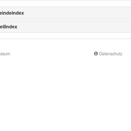
indeindex
eilindex
essum
Datenschutz