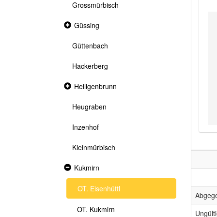
Grossmürbisch
Collapsed
Güssing
section
Güttenbach
Hackerberg
Collapsed
Heiligenbrunn
section
Heugraben
Inzenhof
Kleinmürbisch
Expanded
Kukmirn
section
OT. Eisenhüttl
Abgeg
OT. Kukmirn
Ungült