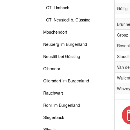
OT. Limbach
Gültig
OT. Neusiedl b. Güssing
Brunne
Moschendorf
Grosz
Neuberg im Burgenland
Rosen
Staudi
Neustift bei Güssing
Van de
Olbendorf
Wallent
Ollersdorf im Burgenland
Wlazn
Rauchwart
Rohr im Burgenland
Stegerback
Stinatz