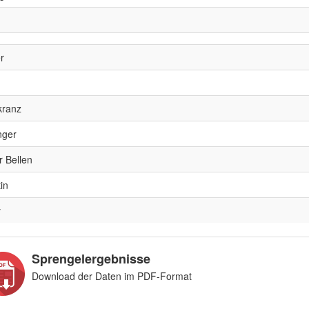
r
kranz
nger
r Bellen
in
y
Sprengelergebnisse
Download der Daten im PDF-Format