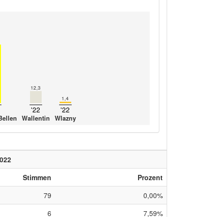
3
12,3
1,4
'22
'22
Bellen
Wallentin
Wlazny
022
Stimmen
Prozent
79
0,00%
6
7,59%