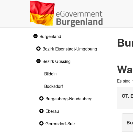
Expanded
Burgenland
Bu
section
Collapsed
Bezirk Eisenstadt-Umgebung
section
Expanded
Bezirk Güssing
Wa
section
Bildein
Es sind
Bocksdorf
OT. 
Collapsed
Burgauberg-Neudauberg
section
Collapsed
Eberau
section
Bu
Collapsed
Gerersdorf-Sulz
section