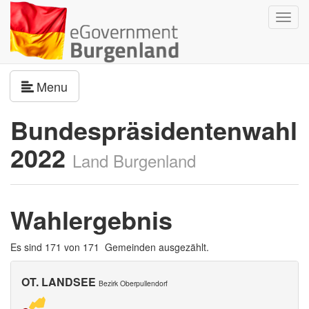
Navig
umsch
Navigation umschalten
Menu
Bundespräsidentenwahl
2022
Land Burgenland
Wahlergebnis
Es sind 171 von 171 Gemeinden ausgezählt.
OT. LANDSEE
Bezirk Oberpullendorf