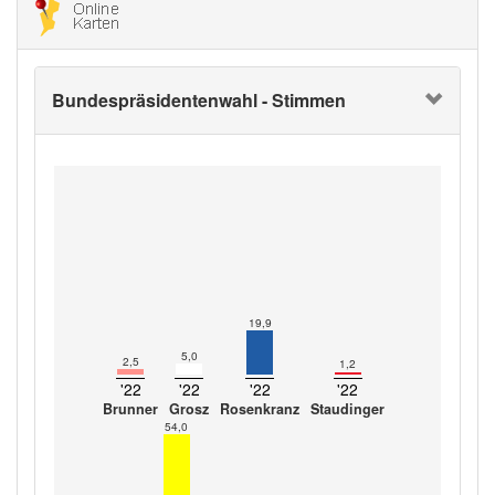
Bundespräsidentenwahl - Stimmen
19,9
5,0
2,5
1,2
'22
'22
'22
'22
Brunner
Grosz
Rosenkranz
Staudinger
54,0