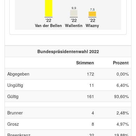
9,9
7,5
'22
'22
'22
Van der Bellen
Wallentin
Wlazny
Bundespräsidentenwahl 2022
Stimmen
Prozent
Abgegeben
172
0,00%
Ungültig
11
6,40%
Gültig
161
93,60%
Brunner
4
2,48%
Grosz
8
4,97%
Rosenkranz
32
19,88%