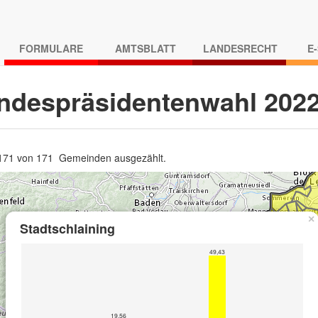
FORMULARE
AMTSBLATT
LANDESRECHT
E
ndespräsidentenwahl 202
 171 von 171 Gemeinden ausgezählt.
×
Stadtschlaining
49,43
19,56