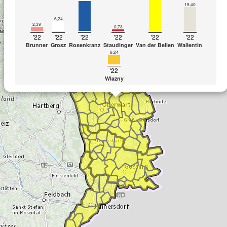
15,40
6,24
2,39
0,73
'22
'22
'22
'22
'22
'22
Brunner
Grosz
Rosenkranz
Staudinger
Van der Bellen
Wallentin
6,24
'22
Wlazny