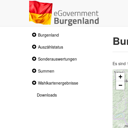
Collapsed
Burgenland
Bu
section
Collapsed
Auszählstatus
section
Collapsed
Sonderauswertungen
section
Es sind
Collapsed
Summen
section
+
Collapsed
Wahlkartenergebnisse
−
section
Downloads