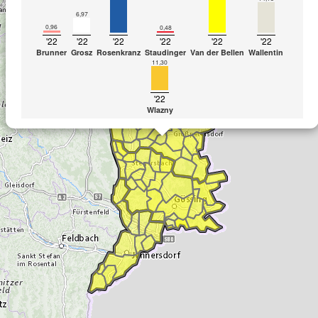
6,97
0,96
0,48
'22
'22
'22
'22
'22
'22
Brunner
Grosz
Rosenkranz
Staudinger
Van der Bellen
Wallentin
11,30
'22
Wlazny