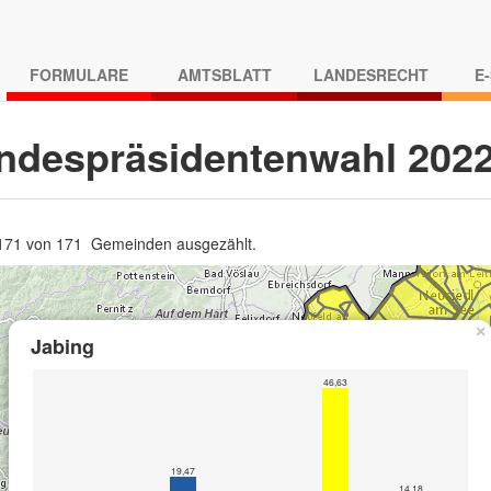
FORMULARE
AMTSBLATT
LANDESRECHT
E
ndespräsidentenwahl 202
 171 von 171 Gemeinden ausgezählt.
×
Jabing
46,63
19,47
14,18