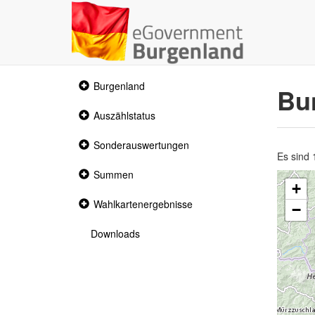
Collapsed
Burgenland
Bu
section
Collapsed
Auszählstatus
section
Collapsed
Sonderauswertungen
section
Es sind
Collapsed
Summen
section
+
Collapsed
Wahlkartenergebnisse
−
section
Downloads