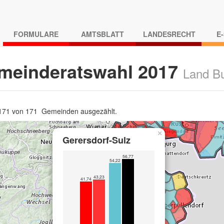
FORMULARE
AMTSBLATT
LANDESRECHT
E
meinderatswahl 2017
Land B
 171 von 171 Gemeinden ausgezählt.
×
Gerersdorf-Sulz
56,77
54,22
43,23
41,74