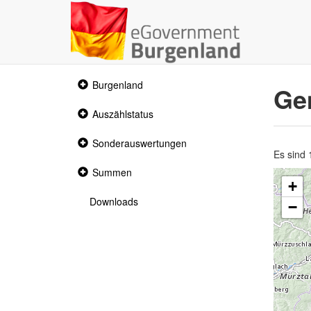
Collapsed
Burgenland
Ge
section
Collapsed
Auszählstatus
section
Collapsed
Sonderauswertungen
section
Es sind
Collapsed
Summen
section
+
Downloads
−