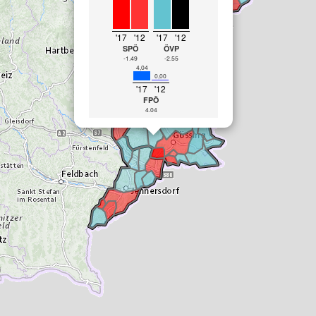
'17
'12
'17
'12
SPÖ
ÖVP
-1.49
-2.55
4,04
0,00
'17
'12
FPÖ
4.04