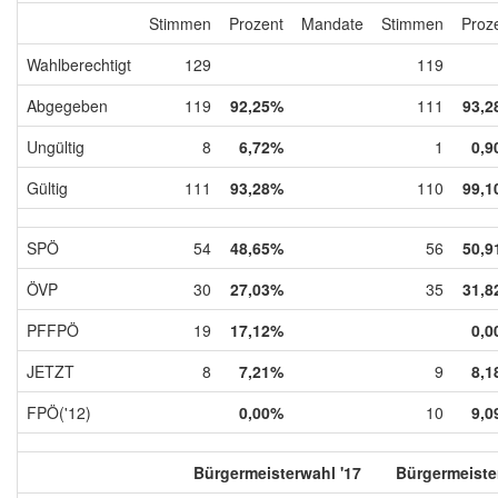
Stimmen
Prozent
Mandate
Stimmen
Proz
Wahlberechtigt
129
119
Abgegeben
119
92,25%
111
93,2
Ungültig
8
6,72%
1
0,9
Gültig
111
93,28%
110
99,1
SPÖ
54
48,65%
56
50,9
ÖVP
30
27,03%
35
31,8
PFFPÖ
19
17,12%
0,0
JETZT
8
7,21%
9
8,1
FPÖ('12)
0,00%
10
9,0
Bürgermeisterwahl '17
Bürgermeiste