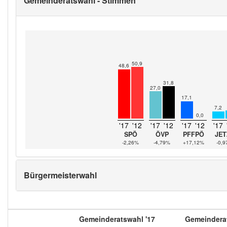
Gemeinderatswahl - Stimmen
50,9
48,6
31,8
27,0
17,1
7,2
0,0
'17
'12
'17
'12
'17
'12
'17
SPÖ
ÖVP
PFFPÖ
JET
-2,26%
-4,79%
+17,12%
-0,
Bürgermeisterwahl
Gemeinderatswahl '17
Gemeinderat