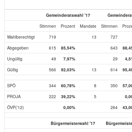
Gemeinderatswahl '17
Gemeinderat
Stimmen
Prozent
Mandate
Stimmen
Proz
Wahlberechtigt
719
13
727
Abgegeben
615
85,54%
643
88,4
Ungültig
49
7,97%
29
4,5
Gültig
566
92,03%
13
614
95,4
SPÖ
344
60,78%
8
350
57,0
PROJA
222
39,22%
5
0,0
ÖVP('12)
0,00%
264
43,0
Bürgermeisterwahl '17
Bürgermeiste