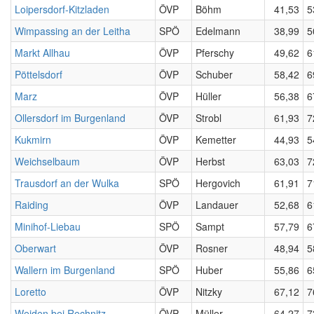
Loipersdorf-Kitzladen
ÖVP
Böhm
41,53
5
Wimpassing an der Leitha
SPÖ
Edelmann
38,99
5
Markt Allhau
ÖVP
Pferschy
49,62
6
Pöttelsdorf
ÖVP
Schuber
58,42
6
Marz
ÖVP
Hüller
56,38
6
Ollersdorf im Burgenland
ÖVP
Strobl
61,93
7
Kukmirn
ÖVP
Kemetter
44,93
5
Weichselbaum
ÖVP
Herbst
63,03
7
Trausdorf an der Wulka
SPÖ
Hergovich
61,91
7
Raiding
ÖVP
Landauer
52,68
6
Minihof-Liebau
SPÖ
Sampt
57,79
6
Oberwart
ÖVP
Rosner
48,94
5
Wallern im Burgenland
SPÖ
Huber
55,86
6
Loretto
ÖVP
Nitzky
67,12
7
Weiden bei Rechnitz
ÖVP
Müller
64,27
7