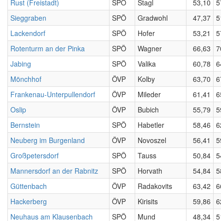
Rust (Freistadt)
SPÖ
Stagl
53,10
5
Sieggraben
SPÖ
Gradwohl
47,37
5
Lackendorf
SPÖ
Hofer
53,21
5
Rotenturm an der Pinka
SPÖ
Wagner
66,63
7
Jabing
SPÖ
Valika
60,78
6
Mönchhof
ÖVP
Kolby
63,70
6
Frankenau-Unterpullendorf
ÖVP
Mileder
61,41
6
Oslip
ÖVP
Bubich
55,79
5
Bernstein
SPÖ
Habetler
58,46
6
Neuberg im Burgenland
ÖVP
Novoszel
56,41
5
Großpetersdorf
SPÖ
Tauss
50,84
5
Mannersdorf an der Rabnitz
SPÖ
Horvath
54,84
5
Güttenbach
ÖVP
Radakovits
63,42
6
Hackerberg
ÖVP
Kirisits
59,86
6
Neuhaus am Klausenbach
SPÖ
Mund
48,34
5