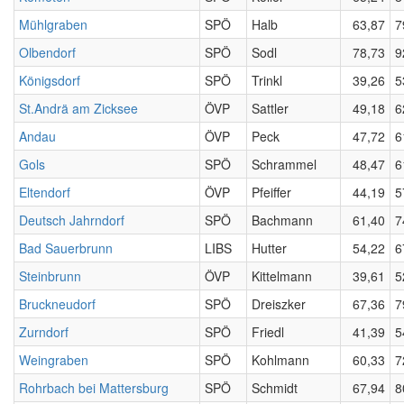
Mühlgraben
SPÖ
Halb
63,87
7
Olbendorf
SPÖ
Sodl
78,73
9
Königsdorf
SPÖ
Trinkl
39,26
5
St.Andrä am Zicksee
ÖVP
Sattler
49,18
6
Andau
ÖVP
Peck
47,72
6
Gols
SPÖ
Schrammel
48,47
6
Eltendorf
ÖVP
Pfeiffer
44,19
5
Deutsch Jahrndorf
SPÖ
Bachmann
61,40
7
Bad Sauerbrunn
LIBS
Hutter
54,22
6
Steinbrunn
ÖVP
Kittelmann
39,61
5
Bruckneudorf
SPÖ
Dreiszker
67,36
7
Zurndorf
SPÖ
Friedl
41,39
5
Weingraben
SPÖ
Kohlmann
60,33
7
Rohrbach bei Mattersburg
SPÖ
Schmidt
67,94
8