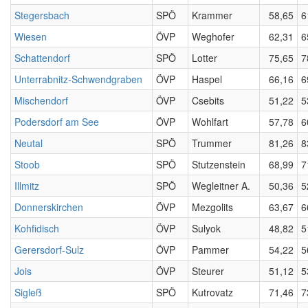
Stegersbach
SPÖ
Krammer
58,65
6
Wiesen
ÖVP
Weghofer
62,31
6
Schattendorf
SPÖ
Lotter
75,65
7
Unterrabnitz-Schwendgraben
ÖVP
Haspel
66,16
6
Mischendorf
ÖVP
Csebits
51,22
5
Podersdorf am See
ÖVP
Wohlfart
57,78
6
Neutal
SPÖ
Trummer
81,26
8
Stoob
SPÖ
Stutzenstein
68,99
7
Illmitz
SPÖ
Wegleitner A.
50,36
5
Donnerskirchen
ÖVP
Mezgolits
63,67
6
Kohfidisch
ÖVP
Sulyok
48,82
5
Gerersdorf-Sulz
ÖVP
Pammer
54,22
5
Jois
ÖVP
Steurer
51,12
5
Sigleß
SPÖ
Kutrovatz
71,46
7