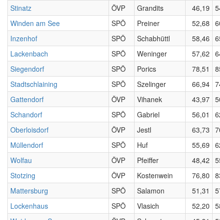
Stinatz
ÖVP
Grandits
46,19
5
Winden am See
SPÖ
Preiner
52,68
6
Inzenhof
SPÖ
Schabhüttl
58,46
6
Lackenbach
SPÖ
Weninger
57,62
6
Siegendorf
SPÖ
Porics
78,51
8
Stadtschlaining
SPÖ
Szelinger
66,94
7
Gattendorf
ÖVP
Vihanek
43,97
5
Schandorf
SPÖ
Gabriel
56,01
6
Oberloisdorf
ÖVP
Jestl
63,73
7
Müllendorf
SPÖ
Huf
55,69
6
Wolfau
ÖVP
Pfeiffer
48,42
5
Stotzing
ÖVP
Kostenwein
76,80
8
Mattersburg
SPÖ
Salamon
51,31
5
Lockenhaus
SPÖ
Vlasich
52,20
5