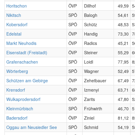
Horitschon
ÖVP
Dillhof
49,59
5
Nikitsch
SPÖ
Balogh
54,61
5
Kobersdorf
SPÖ
Schütz
48,53
5
Edelstal
ÖVP
Handig
73,30
7
Markt Neuhodis
ÖVP
Radics
45,21
5
Eisenstadt (Freistadt)
ÖVP
Steiner
55,29
6
Grafenschachen
SPÖ
Loidl
77,95
8
Wörterberg
SPÖ
Wagner
52,49
5
Schützen am Gebirge
ÖVP
Zehetbauer
67,49
7
Krensdorf
ÖVP
Izmenyi
63,71
6
Wulkaprodersdorf
ÖVP
Zarits
47,80
5
Kleinmürbisch
SPÖ
Frühwirth
46,70
5
Badersdorf
ÖVP
Ziniel
81,12
8
Oggau am Neusiedler See
SPÖ
Schmid
54,19
5