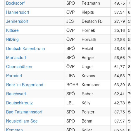
Bocksdorf
SPÖ
Pelzmann
49,75
7
Hannersdorf
ÖVP
Klepits
37,34
6
Jennersdorf
JES
Deutsch R.
27,79
5
Kittsee
ÖVP
Hornek
35,16
5
Ritzing
ÖVP
Horvath
32,88
5
Deutsch Kaltenbrunn
SPÖ
Reichl
48,48
6
Mariasdorf
SPÖ
Berger
56,66
7
Oberschützen
ÖVP
Unger
61,77
8
Parndorf
LIPA
Kovacs
54,53
7
Rohr im Burgenland
ROHR
Kremsner
66,39
8
Rauchwart
SPÖ
Raber
62,41
7
Deutschkreutz
LBL
Kölly
42,78
5
Bad Tatzmannsdorf
SPÖ
Polster
37,75
5
Neusiedl am See
SPÖ
Böhm
37,97
5
Kemeten
SPÖ
Koller
65,24
8