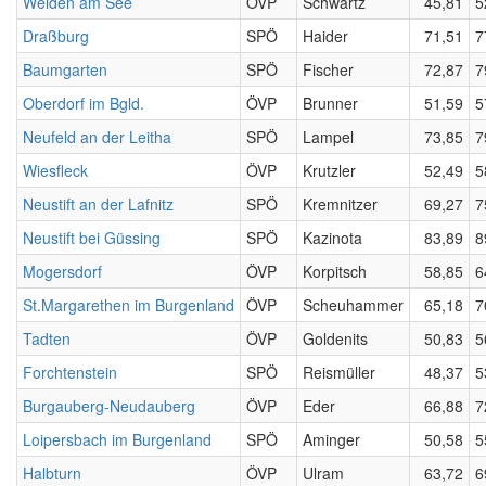
Weiden am See
ÖVP
Schwartz
45,81
5
Draßburg
SPÖ
Haider
71,51
7
Baumgarten
SPÖ
Fischer
72,87
7
Oberdorf im Bgld.
ÖVP
Brunner
51,59
5
Neufeld an der Leitha
SPÖ
Lampel
73,85
7
Wiesfleck
ÖVP
Krutzler
52,49
5
Neustift an der Lafnitz
SPÖ
Kremnitzer
69,27
7
Neustift bei Güssing
SPÖ
Kazinota
83,89
8
Mogersdorf
ÖVP
Korpitsch
58,85
6
St.Margarethen im Burgenland
ÖVP
Scheuhammer
65,18
7
Tadten
ÖVP
Goldenits
50,83
5
Forchtenstein
SPÖ
Reismüller
48,37
5
Burgauberg-Neudauberg
ÖVP
Eder
66,88
7
Loipersbach im Burgenland
SPÖ
Aminger
50,58
5
Halbturn
ÖVP
Ulram
63,72
6