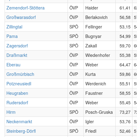
Zemendorf-Stöttera
ÖVP
Haider
61,41
6
Großwarasdorf
ÖVP
Berlakovich
56,58
5
Zillingtal
SPÖ
Fellinger
53,15
5
Pama
SPÖ
Bugnyar
54,99
5
Zagersdorf
SPÖ
Zakall
59,70
6
Draßmarkt
ÖVP
Wiedenhofer
55,38
5
Eberau
ÖVP
Weber
64,47
6
Großmürbisch
ÖVP
Kurta
59,86
6
Potzneusiedl
ÖVP
Werdenich
55,51
5
Heugraben
ÖVP
Faustner
58,55
5
Rudersdorf
ÖVP
Weber
55,45
5
Hirm
SPÖ
Posch-Gruska
73,27
7
Neckenmarkt
ÖVP
Igler
53,76
5
Steinberg-Dörfl
SPÖ
Friedl
52,46
5