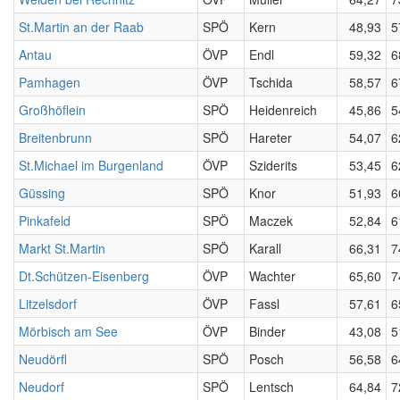
St.Martin an der Raab
SPÖ
Kern
48,93
5
Antau
ÖVP
Endl
59,32
6
Pamhagen
ÖVP
Tschida
58,57
6
Großhöflein
SPÖ
Heidenreich
45,86
5
Breitenbrunn
SPÖ
Hareter
54,07
6
St.Michael im Burgenland
ÖVP
Sziderits
53,45
6
Güssing
SPÖ
Knor
51,93
6
Pinkafeld
SPÖ
Maczek
52,84
6
Markt St.Martin
SPÖ
Karall
66,31
7
Dt.Schützen-Eisenberg
ÖVP
Wachter
65,60
7
Litzelsdorf
ÖVP
Fassl
57,61
6
Mörbisch am See
ÖVP
Binder
43,08
5
Neudörfl
SPÖ
Posch
56,58
6
Neudorf
SPÖ
Lentsch
64,84
7