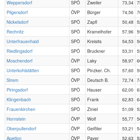
Weppersdorf
SPÖ
Zweiler
73,34
7
Pilgersdorf
ÖVP
Bürger
74,56
7
Nickelsdorf
SPÖ
Zapfl
50,48
5
Rechnitz
SPÖ
Kramelhofer
57,96
5
Unterfrauenhaid
SPÖ
Kreisits
54,53
5
Riedlingsdorf
SPÖ
Bruckner
53,31
5
Moschendorf
ÖVP
Laky
58,97
6
Unterkohlstätten
SPÖ
Pinzker. Ch.
57,60
5
Strem
ÖVP
Deutsch B.
72,74
7
Piringsdorf
SPÖ
Hauser
62,00
6
Klingenbach
SPÖ
Frank
62,83
6
Frauenkirchen
SPÖ
Ziniel
51,09
5
Hornstein
ÖVP
Wolf
55,77
5
Oberpullendorf
ÖVP
Geißler
53,21
5
Apetlon
ÖVP
Payer
52,63
5