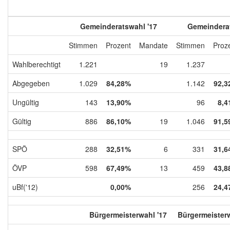
Gemeinderatswahl '17
Gemeinderat
Stimmen
Prozent
Mandate
Stimmen
Proz
Wahlberechtigt
1.221
19
1.237
Abgegeben
1.029
84,28%
1.142
92,3
Ungültig
143
13,90%
96
8,4
Gültig
886
86,10%
19
1.046
91,5
SPÖ
288
32,51%
6
331
31,6
ÖVP
598
67,49%
13
459
43,8
uBf('12)
0,00%
256
24,4
Bürgermeisterwahl '17
Bürgermeisterw