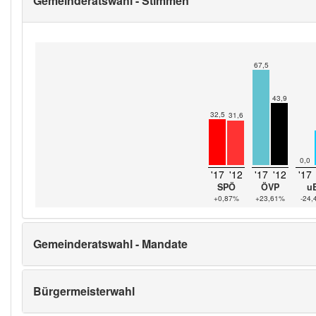
Gemeinderatswahl - Stimmen
67,5
43,9
32,5
31,6
0,0
'17
'12
'17
'12
'17
SPÖ
ÖVP
u
+0,87%
+23,61%
-24
Gemeinderatswahl - Mandate
Bürgermeisterwahl