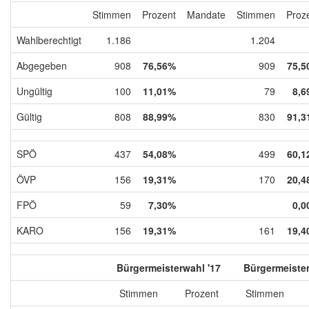
Stimmen
Prozent
Mandate
Stimmen
Proz
Wahlberechtigt
1.186
1.204
Abgegeben
908
76,56%
909
75,5
Ungültig
100
11,01%
79
8,6
Gültig
808
88,99%
830
91,3
SPÖ
437
54,08%
499
60,1
ÖVP
156
19,31%
170
20,4
FPÖ
59
7,30%
0,0
KARO
156
19,31%
161
19,4
Bürgermeisterwahl '17
Bürgermeister
Stimmen
Prozent
Stimmen