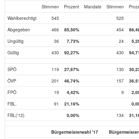
Stimmen
Prozent
Mandate
Stimmen
Proz
Wahlberechtigt
545
525
Abgegeben
466
85,50%
454
86,4
Ungültig
36
7,73%
24
5,2
Gültig
430
92,27%
430
94,7
SPÖ
119
27,67%
130
30,2
ÖVP
201
46,74%
157
36,5
FPÖ
19
4,42%
9
2,0
FBL.
91
21,16%
0,0
FBL('12)
0,00%
134
31,1
Bürgermeisterwahl '17
Bürgermeister