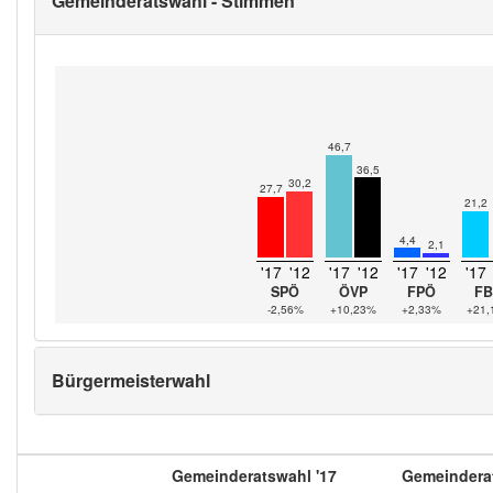
Gemeinderatswahl - Stimmen
46,7
36,5
30,2
27,7
21,2
4,4
2,1
'17
'12
'17
'12
'17
'12
'17
SPÖ
ÖVP
FPÖ
FB
-2,56%
+10,23%
+2,33%
+21
Bürgermeisterwahl
Gemeinderatswahl '17
Gemeinderat