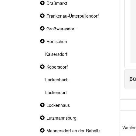
Collapsed
Draßmarkt
section
Collapsed
Frankenau-Unterpullendorf
section
Collapsed
Großwarasdorf
section
Collapsed
Horitschon
section
Kaisersdorf
Collapsed
Kobersdorf
section
Bü
Lackenbach
Lackendorf
Collapsed
Lockenhaus
section
Collapsed
Lutzmannsburg
section
Wahlbe
Collapsed
Mannersdorf an der Rabnitz
section