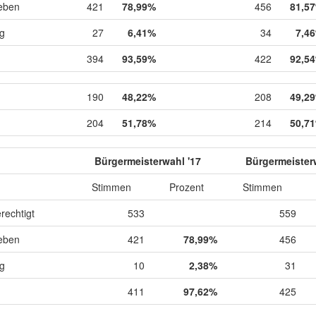
eben
421
78,99%
456
81,5
ig
27
6,41%
34
7,4
394
93,59%
422
92,5
190
48,22%
208
49,2
204
51,78%
214
50,7
Bürgermeisterwahl '17
Bürgermeister
Stimmen
Prozent
Stimmen
rechtigt
533
559
eben
421
78,99%
456
ig
10
2,38%
31
411
97,62%
425