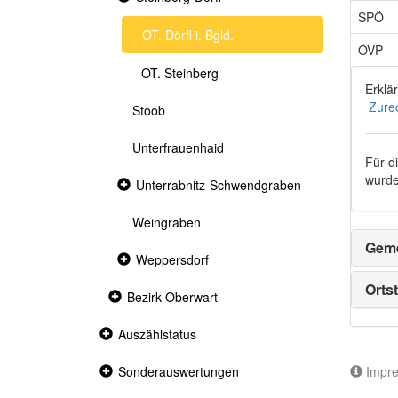
section
SPÖ
OT. Dörfl i. Bgld.
ÖVP
OT. Steinberg
Erklä
Zure
Stoob
Unterfrauenhaid
Für d
wurde
Collapsed
Unterrabnitz-Schwendgraben
section
Weingraben
Geme
Collapsed
Weppersdorf
section
Ortst
Collapsed
Bezirk Oberwart
section
Collapsed
Auszählstatus
section
Impr
Collapsed
Sonderauswertungen
section