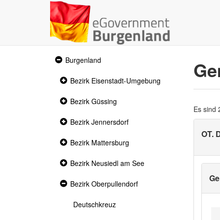
Expanded
Burgenland
Ge
section
Collapsed
Bezirk Eisenstadt-Umgebung
section
Collapsed
Bezirk Güssing
section
Es sind
Collapsed
Bezirk Jennersdorf
section
OT. 
Collapsed
Bezirk Mattersburg
section
Collapsed
Bezirk Neusiedl am See
section
Ge
Expanded
Bezirk Oberpullendorf
section
Deutschkreuz