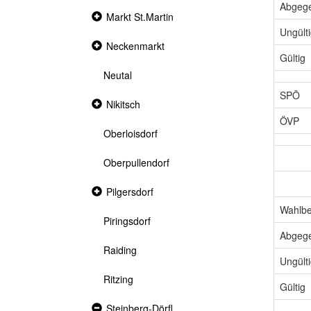
Abgeg
Collapsed
Markt St.Martin
section
Ungült
Collapsed
Neckenmarkt
section
Gültig
Neutal
SPÖ
Collapsed
Nikitsch
section
ÖVP
Oberloisdorf
Oberpullendorf
Collapsed
Pilgersdorf
section
Wahlbe
Piringsdorf
Abgeg
Raiding
Ungült
Ritzing
Gültig
Expanded
Steinberg-Dörfl