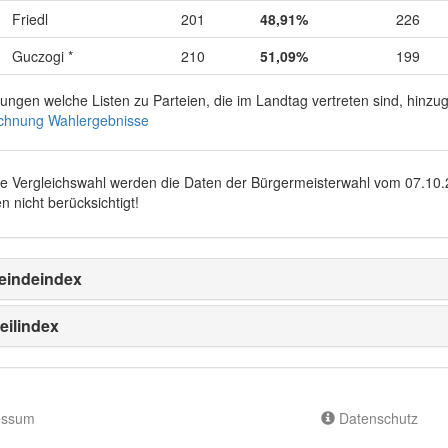
Friedl
201
48,91%
226
Guczogi *
210
51,09%
199
rungen welche Listen zu Parteien, die im Landtag vertreten sind, hinz
chnung Wahlergebnisse
ie Vergleichswahl werden die Daten der Bürgermeisterwahl vom
07.10
n nicht berücksichtigt!
indeindex
eilindex
essum
Datenschutz