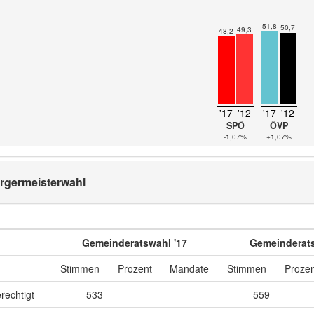
51,8
50,7
49,3
48,2
'17
'12
'17
'12
SPÖ
ÖVP
-1,07%
+1,07%
rgermeisterwahl
Gemeinderatswahl '17
Gemeinderats
Stimmen
Prozent
Mandate
Stimmen
Prozen
rechtigt
533
559