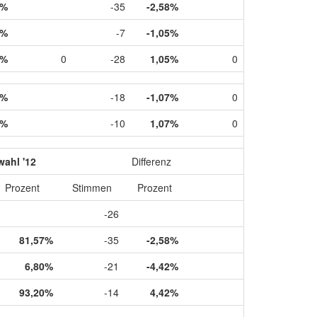
7%
-35
-2,58%
6%
-7
-1,05%
4%
0
-28
1,05%
0
9%
-18
-1,07%
0
1%
-10
1,07%
0
wahl '12
Differenz
Prozent
Stimmen
Prozent
-26
81,57%
-35
-2,58%
6,80%
-21
-4,42%
93,20%
-14
4,42%