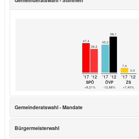
Gemeinderatswahl - Stimmen
58,1
47,4
45,2
38,2
7,4
0,0
'17
'12
'17
'12
'17
'12
SPÖ
ÖVP
ZS
+9,21%
-12,88%
+7,40%
Gemeinderatswahl - Mandate
Bürgermeisterwahl