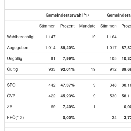
Gemeinderatswahl '17
Gemeinderat
Stimmen
Prozent
Mandate
Stimmen
Proz
Wahlberechtigt
1.147
19
1.164
Abgegeben
1.014
88,40%
1.017
87,3
Ungültig
81
7,99%
105
10,3
Gültig
933
92,01%
19
912
89,6
SPÖ
442
47,37%
9
348
38,1
ÖVP
422
45,23%
9
530
58,1
ZS
69
7,40%
1
0,0
FPÖ('12)
0,00%
34
3,7