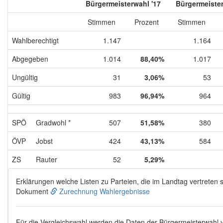
Bürgermeisterwahl '17
Bürgermeister
Stimmen
Prozent
Stimmen
Wahlberechtigt
1.147
1.164
Abgegeben
1.014
88,40%
1.017
Ungültig
31
3,06%
53
Gültig
983
96,94%
964
SPÖ
Gradwohl *
507
51,58%
380
ÖVP
Jobst
424
43,13%
584
ZS
Rauter
52
5,29%
Erklärungen welche Listen zu Parteien, die im Landtag vertreten s
Dokument
Zurechnung Wahlergebnisse
Für die Vergleichswahl werden die Daten der Bürgermeisterwahl