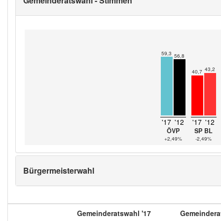
Gemeinderatswahl - Stimmen
59,3
56,8
43,2
40,7
'17
'12
'17
'12
ÖVP
SP BL
+2,49%
-2,49%
Bürgermeisterwahl
Gemeinderatswahl '17
Gemeinderat