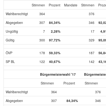
Stimmen
Prozent
Mandate
Stimmen
Proz
Wahlberechtigt
364
376
Abgegeben
307
84,34%
346
92,0
Ungültig
7
2,28%
17
4,9
Gültig
300
97,72%
329
95,0
ÖVP
178
59,33%
187
56,8
SP BL
122
40,67%
142
43,1
Bürgermeisterwahl '17
Bürgermeister
Stimmen
Prozent
Stimmen
Wahlberechtigt
364
376
Abgegeben
307
84,34%
346