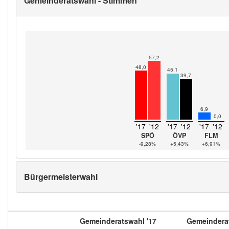
Gemeinderatswahl - Stimmen
57,2
48,0
45,1
39,7
6,9
0,0
'17
'12
'17
'12
'17
'12
SPÖ
ÖVP
FLM
-9,28%
+5,43%
+6,91%
Bürgermeisterwahl
Gemeinderatswahl '17
Gemeinderat