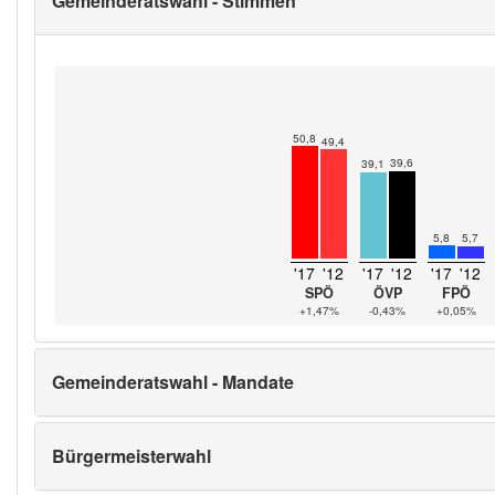
Gemeinderatswahl - Stimmen
50,8
49,4
39,6
39,1
5,8
5,7
'17
'12
'17
'12
'17
'12
SPÖ
ÖVP
FPÖ
+1,47%
-0,43%
+0,05%
Gemeinderatswahl - Mandate
Bürgermeisterwahl