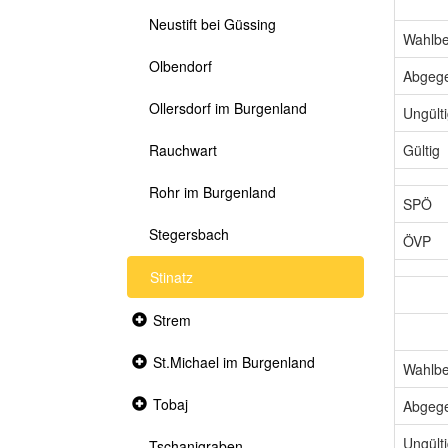
Neustift bei Güssing
Wahlbe
Olbendorf
Abgeg
Ollersdorf im Burgenland
Ungült
Gültig
Rauchwart
Rohr im Burgenland
SPÖ
Stegersbach
ÖVP
Stinatz
Collapsed
Strem
section
Collapsed
St.Michael im Burgenland
Wahlbe
section
Collapsed
Tobaj
Abgeg
section
Ungült
Tschanigraben