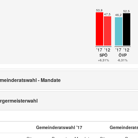
53,8
52,5
47,5
46,2
'17
'12
'17
'12
SPÖ
ÖVP
+6,31%
-6,31%
meinderatswahl - Mandate
rgermeisterwahl
Gemeinderatswahl '17
Gemeinderats