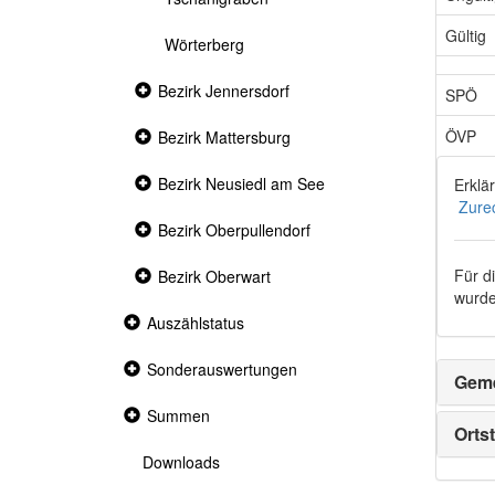
Gültig
Wörterberg
Collapsed
Bezirk Jennersdorf
SPÖ
section
ÖVP
Collapsed
Bezirk Mattersburg
section
Collapsed
Bezirk Neusiedl am See
Erklä
section
Zure
Collapsed
Bezirk Oberpullendorf
section
Für d
Collapsed
Bezirk Oberwart
section
wurde
Collapsed
Auszählstatus
section
Collapsed
Sonderauswertungen
Geme
section
Collapsed
Summen
section
Ortst
Downloads