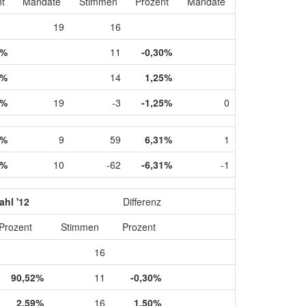
t
Mandate
Stimmen
Prozent
Mandate
19
16
2%
11
-0,30%
8%
14
1,25%
2%
19
-3
-1,25%
0
0%
9
59
6,31%
1
0%
10
-62
-6,31%
-1
hl '12
Differenz
Prozent
Stimmen
Prozent
16
90,52%
11
-0,30%
2,59%
16
1,50%