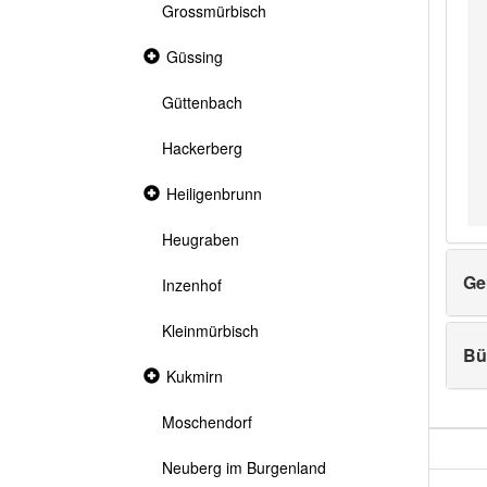
Grossmürbisch
Collapsed
Güssing
section
Güttenbach
Hackerberg
Collapsed
Heiligenbrunn
section
Heugraben
Ge
Inzenhof
Kleinmürbisch
Bü
Collapsed
Kukmirn
section
Moschendorf
Neuberg im Burgenland