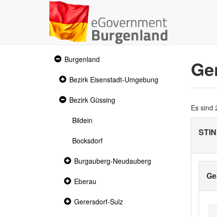
Expanded
Burgenland
Ge
section
Collapsed
Bezirk Eisenstadt-Umgebung
section
Expanded
Bezirk Güssing
section
Es sind
Bildein
STI
Bocksdorf
Collapsed
Burgauberg-Neudauberg
section
Ge
Collapsed
Eberau
section
Collapsed
Gerersdorf-Sulz
section