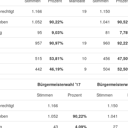
Stimmen
Prozent
Mandate
Stimmen
Prozen
rechtigt
1.166
19
1.150
eben
1.052
90,22%
1.041
90,5
ig
95
9,03%
81
7,7
957
90,97%
19
960
92,2
515
53,81%
10
456
47,5
442
46,19%
9
504
52,5
Bürgermeisterwahl '17
Bürgermeisterwa
Stimmen
Prozent
Stimmen
rechtigt
1.166
1.150
eben
1.052
90,22%
1.041
ig
43
4,09%
27