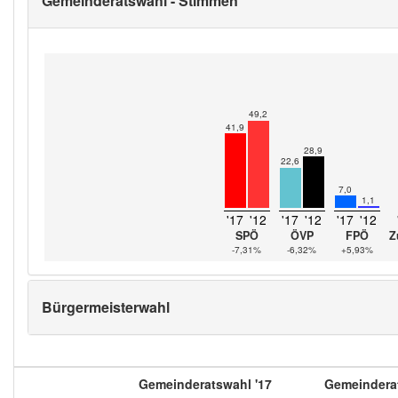
Gemeinderatswahl - Stimmen
49,2
41,9
28,9
22,6
7,0
1,1
'17
'12
'17
'12
'17
'12
SPÖ
ÖVP
FPÖ
Z
-7,31%
-6,32%
+5,93%
Bürgermeisterwahl
Gemeinderatswahl '17
Gemeinderat