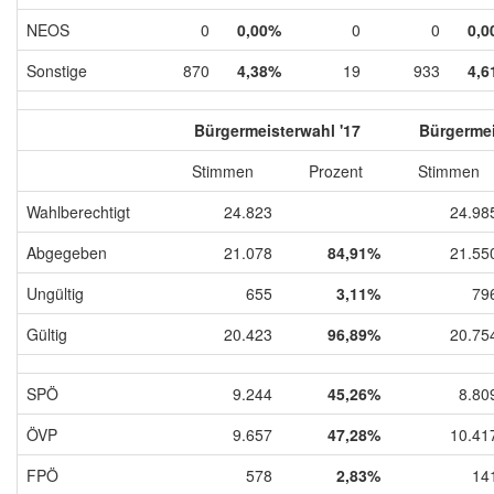
NEOS
0
0,00%
0
0
0,0
Sonstige
870
4,38%
19
933
4,6
Bürgermeisterwahl '17
Bürgermei
Stimmen
Prozent
Stimmen
Wahlberechtigt
24.823
24.98
Abgegeben
21.078
84,91%
21.55
Ungültig
655
3,11%
79
Gültig
20.423
96,89%
20.75
SPÖ
9.244
45,26%
8.80
ÖVP
9.657
47,28%
10.41
FPÖ
578
2,83%
14