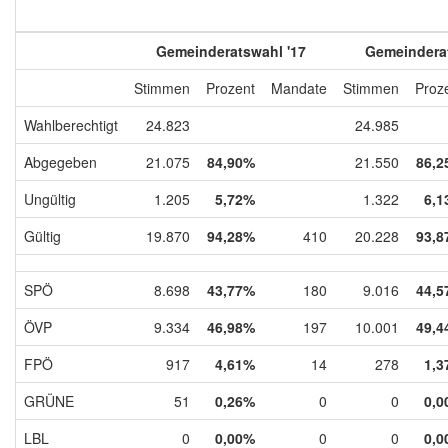
Gemeinderatswahl '17
Gemeinderat
Stimmen
Prozent
Mandate
Stimmen
Proz
Wahlberechtigt
24.823
24.985
Abgegeben
21.075
84,90%
21.550
86,2
Ungültig
1.205
5,72%
1.322
6,1
Gültig
19.870
94,28%
410
20.228
93,8
SPÖ
8.698
43,77%
180
9.016
44,5
ÖVP
9.334
46,98%
197
10.001
49,4
FPÖ
917
4,61%
14
278
1,3
GRÜNE
51
0,26%
0
0
0,0
LBL
0
0,00%
0
0
0,0