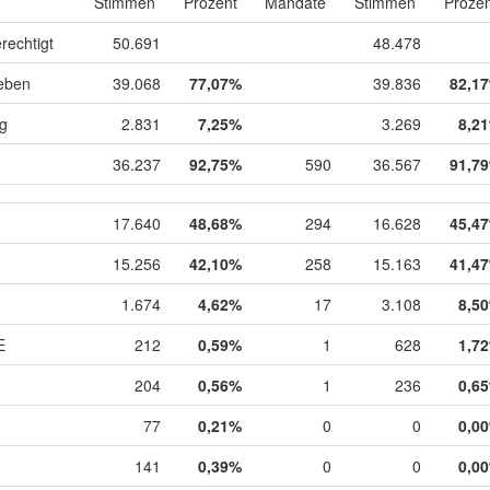
Stimmen
Prozent
Mandate
Stimmen
Prozen
rechtigt
50.691
48.478
eben
39.068
77,07%
39.836
82,1
ig
2.831
7,25%
3.269
8,2
36.237
92,75%
590
36.567
91,7
17.640
48,68%
294
16.628
45,4
15.256
42,10%
258
15.163
41,4
1.674
4,62%
17
3.108
8,5
E
212
0,59%
1
628
1,7
204
0,56%
1
236
0,6
77
0,21%
0
0
0,0
141
0,39%
0
0
0,0