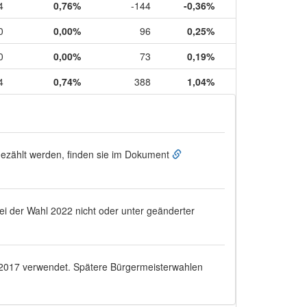
4
0,76%
-144
-0,36%
0
0,00%
96
0,25%
0
0,00%
73
0,19%
4
0,74%
388
1,04%
ugezählt werden, finden sie im Dokument
bei der Wahl 2022 nicht oder unter geänderter
.2017
verwendet. Spätere Bürgermeisterwahlen