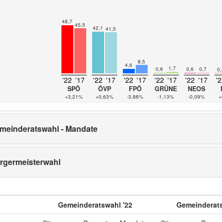
48,7
45,5
42,1
41,5
8,5
4,6
1,7
0,7
0,6
0,6
0,
'22
'17
'22
'17
'22
'17
'22
'17
'22
'17
'
SPÖ
ÖVP
FPÖ
GRÜNE
NEOS
+3,21%
+0,63%
-3,88%
-1,13%
-0,09%
+
meinderatswahl - Mandate
rgermeisterwahl
Gemeinderatswahl '22
Gemeinderats