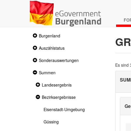
FO
Collapsed
Burgenland
GR
section
Collapsed
Auszählstatus
section
Collapsed
Sonderauswertungen
section
Es sind
Expanded
Summen
section
SUM
Collapsed
Landesergebnis
section
Expanded
Bezirksergebnisse
section
Ge
Eisenstadt-Umgebung
Güssing