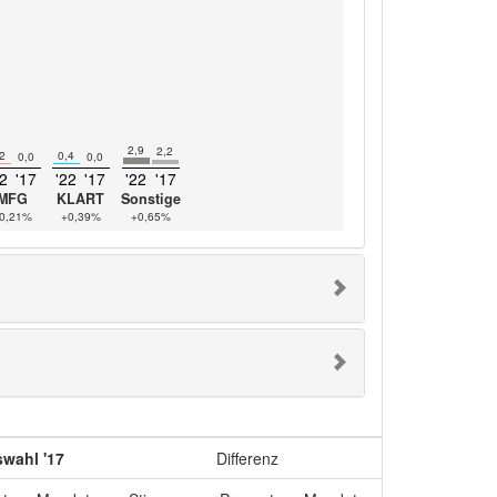
2,9
2,2
2
0,4
0,0
0,0
22
'17
'22
'17
'22
'17
MFG
KLART
Sonstige
0,21%
+0,39%
+0,65%
wahl '17
Differenz