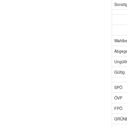
Sonsti
Wahlbe
Abgeg
Ungült
Gültig
SPÖ
ÖVP
FPÖ
GRÜN