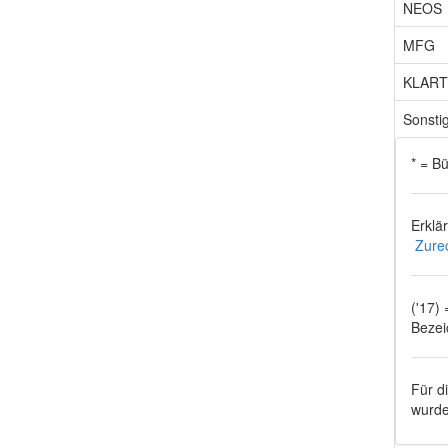
NEOS
MFG
KLART
Sonsti
* = B
Erklä
Zure
('17)
Bezei
Für d
wurde