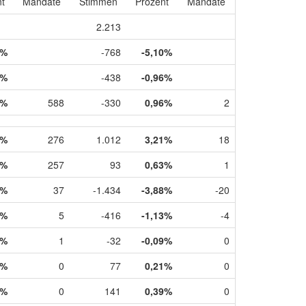
t
Mandate
Stimmen
Prozent
Mandate
2.213
7%
-768
-5,10%
1%
-438
-0,96%
9%
588
-330
0,96%
2
7%
276
1.012
3,21%
18
7%
257
93
0,63%
1
0%
37
-1.434
-3,88%
-20
2%
5
-416
-1,13%
-4
5%
1
-32
-0,09%
0
0%
0
77
0,21%
0
0%
0
141
0,39%
0