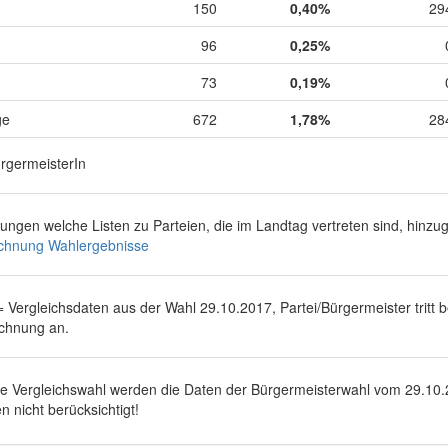
150
0,40%
29
96
0,25%
73
0,19%
ge
672
1,78%
28
ürgermeisterIn
rungen welche Listen zu Parteien, die im Landtag vertreten sind, hinz
chnung Wahlergebnisse
 = Vergleichsdaten aus der Wahl 29.10.2017, Partei/Bürgermeister tritt 
chnung an.
ie Vergleichswahl werden die Daten der Bürgermeisterwahl vom
29.10
n nicht berücksichtigt!