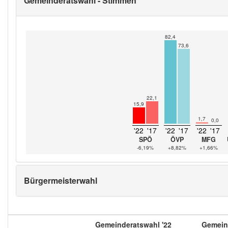
Gemeinderatswahl - Stimmen
82,4
73,6
22,1
15,9
1,7
0,0
'22
'17
'22
'17
'22
'17
SPÖ
ÖVP
MFG
-6,19%
+8,82%
+1,66%
Bürgermeisterwahl
Gemeinderatswahl '22
Gemeind