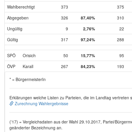
Wahlberechtigt
373
375
Abgegeben
326
87,40%
310
Ungültig
9
2,76%
22
Gültig
317
97,24%
288
SPÖ
Orisich
50
15,77%
95
ÖVP
Karall
267
84,23%
193
* = BürgermeisterIn
Erklärungen welche Listen zu Parteien, die im Landtag vertreten
Zurechnung Wahlergebnisse
('17) = Vergleichsdaten aus der Wahl 29.10.2017, Partei/Bürgermei
geänderter Bezeichnung an.