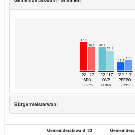
Gemeinderatswahl - Stimmen
47,4
39,1
38,3
33,1
17,1
13,5
'22
'17
'22
'17
'22
'17
SPÖ
ÖVP
PFFPÖ
+9,07%
+5,96%
-3,56%
Bürgermeisterwahl
Gemeinderatswahl '22
Gemeinderat