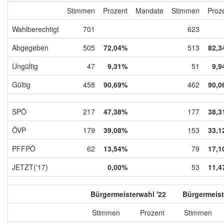
Stimmen
Prozent
Mandate
Stimmen
Proz
Wahlberechtigt
701
623
Abgegeben
505
72,04%
513
82,3
Ungültig
47
9,31%
51
9,9
Gültig
458
90,69%
462
90,0
SPÖ
217
47,38%
177
38,3
ÖVP
179
39,08%
153
33,1
PFFPÖ
62
13,54%
79
17,1
JETZT('17)
0,00%
53
11,4
Bürgermeisterwahl '22
Bürgermeist
Stimmen
Prozent
Stimmen