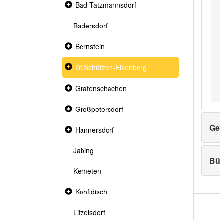
Collapsed
Bad Tatzmannsdorf
section
Badersdorf
Collapsed
Bernstein
section
Collapsed
Dt.Schützen-Eisenberg
section
Collapsed
Grafenschachen
section
Collapsed
Großpetersdorf
section
Ge
Collapsed
Hannersdorf
section
Jabing
Bü
Kemeten
Collapsed
Kohfidisch
section
Litzelsdorf