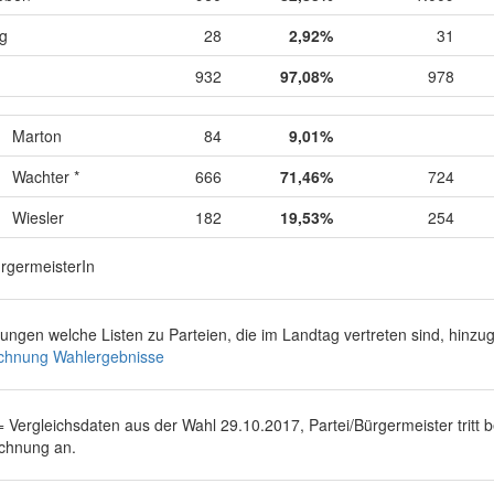
ig
28
2,92%
31
932
97,08%
978
Marton
84
9,01%
Wachter *
666
71,46%
724
Wiesler
182
19,53%
254
ürgermeisterIn
rungen welche Listen zu Parteien, die im Landtag vertreten sind, hinz
chnung Wahlergebnisse
 = Vergleichsdaten aus der Wahl 29.10.2017, Partei/Bürgermeister tritt 
chnung an.