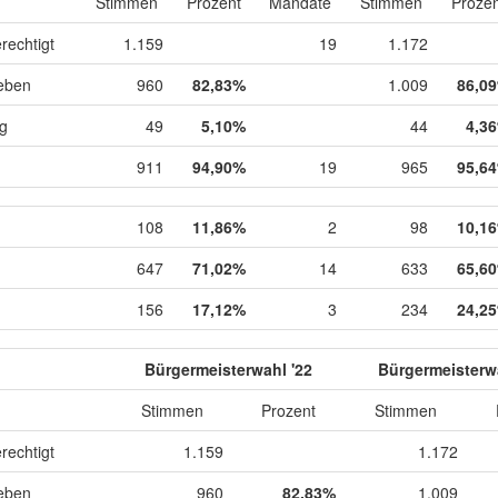
Stimmen
Prozent
Mandate
Stimmen
Prozen
rechtigt
1.159
19
1.172
eben
960
82,83%
1.009
86,0
ig
49
5,10%
44
4,3
911
94,90%
19
965
95,6
108
11,86%
2
98
10,1
647
71,02%
14
633
65,6
156
17,12%
3
234
24,2
Bürgermeisterwahl '22
Bürgermeisterwa
Stimmen
Prozent
Stimmen
rechtigt
1.159
1.172
eben
960
82,83%
1.009