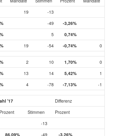
t
Mandate
Stimmen
Prozent
Mandate
19
-13
9%
-49
-3,26%
6%
5
0,74%
4%
19
-54
-0,74%
0
6%
2
10
1,70%
0
0%
13
14
5,42%
1
5%
4
-78
-7,13%
-1
hl '17
Differenz
Prozent
Stimmen
Prozent
-13
86,09%
-49
-3,26%