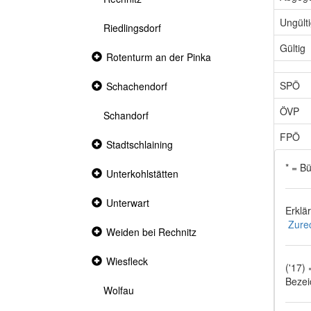
Ungült
Riedlingsdorf
Gültig
Collapsed
Rotenturm an der Pinka
section
SPÖ
Collapsed
Schachendorf
section
ÖVP
Schandorf
FPÖ
Collapsed
Stadtschlaining
section
* = B
Collapsed
Unterkohlstätten
section
Collapsed
Unterwart
Erklä
section
Zure
Collapsed
Weiden bei Rechnitz
section
Collapsed
Wiesfleck
('17)
section
Bezei
Wolfau