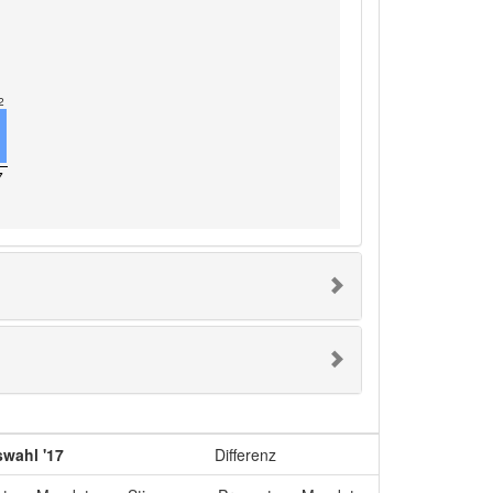
2
7
wahl '17
Differenz