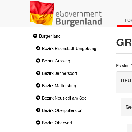
FO
Expanded
Burgenland
GR
section
Collapsed
Bezirk Eisenstadt-Umgebung
section
Collapsed
Bezirk Güssing
section
Es sind
Collapsed
Bezirk Jennersdorf
section
DEU
Collapsed
Bezirk Mattersburg
section
Collapsed
Bezirk Neusiedl am See
section
Ge
Collapsed
Bezirk Oberpullendorf
section
Expanded
Bezirk Oberwart
section