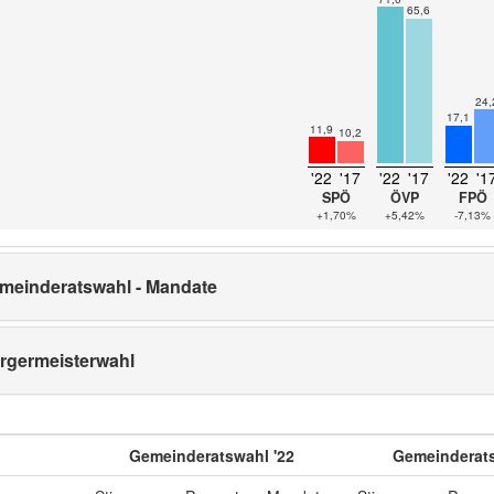
65,6
24,
17,1
11,9
10,2
'22
'17
'22
'17
'22
'1
SPÖ
ÖVP
FPÖ
+1,70%
+5,42%
-7,13%
meinderatswahl - Mandate
rgermeisterwahl
Gemeinderatswahl '22
Gemeinderats