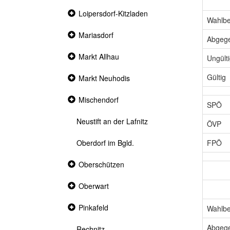
Collapsed
Loipersdorf-Kitzladen
Wahlbe
section
Collapsed
Mariasdorf
Abgeg
section
Collapsed
Markt Allhau
Ungült
section
Gültig
Collapsed
Markt Neuhodis
section
Collapsed
Mischendorf
SPÖ
section
Neustift an der Lafnitz
ÖVP
FPÖ
Oberdorf im Bgld.
Collapsed
Oberschützen
section
Collapsed
Oberwart
section
Collapsed
Pinkafeld
Wahlbe
section
Abgeg
Rechnitz