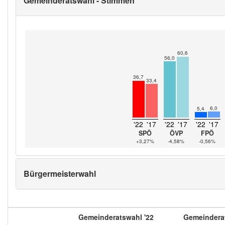
Gemeinderatswahl - Stimmen
60,6
56,0
36,7
33,4
6,0
5,4
'22
'17
'22
'17
'22
'17
SPÖ
ÖVP
FPÖ
+3,27%
-4,58%
-0,56%
Bürgermeisterwahl
Gemeinderatswahl '22
Gemeinderat