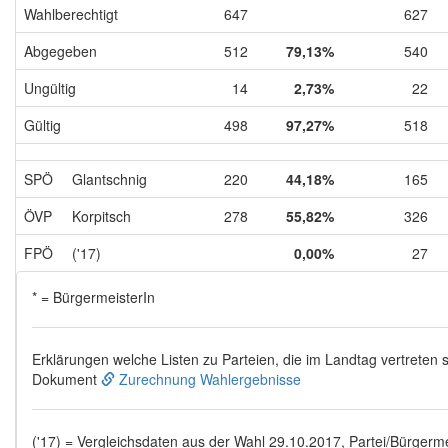
Wahlberechtigt
647
627
Abgegeben
512
79,13%
540
Ungültig
14
2,73%
22
Gültig
498
97,27%
518
SPÖ
Glantschnig
220
44,18%
165
ÖVP
Korpitsch
278
55,82%
326
FPÖ
('17)
0,00%
27
* = BürgermeisterIn
Erklärungen welche Listen zu Parteien, die im Landtag vertreten s
Dokument
Zurechnung Wahlergebnisse
('17) = Vergleichsdaten aus der Wahl 29.10.2017, Partei/Bürgermei