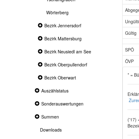
Abgeg
Wörterberg
Ungült
Collapsed
Bezirk Jennersdorf
section
Gültig
Collapsed
Bezirk Mattersburg
section
SPÖ
Collapsed
Bezirk Neusiedl am See
section
ÖVP
Collapsed
Bezirk Oberpullendorf
section
* = B
Collapsed
Bezirk Oberwart
section
Collapsed
Auszählstatus
Erklä
section
Zure
Collapsed
Sonderauswertungen
section
Collapsed
Summen
('17)
section
Bezei
Downloads