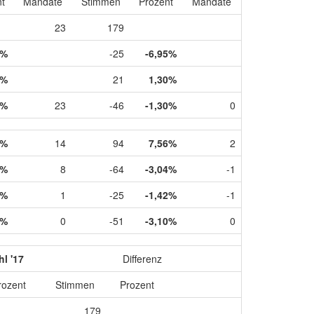
t
Mandate
Stimmen
Prozent
Mandate
23
179
9%
-25
-6,95%
9%
21
1,30%
1%
23
-46
-1,30%
0
5%
14
94
7,56%
2
3%
8
-64
-3,04%
-1
2%
1
-25
-1,42%
-1
0%
0
-51
-3,10%
0
l '17
Differenz
rozent
Stimmen
Prozent
179