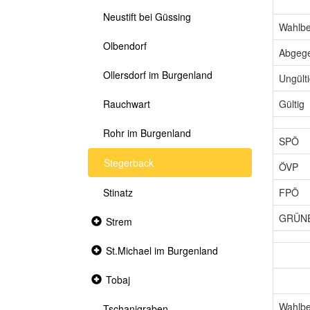
Neustift bei Güssing
Wahlbe
Olbendorf
Abgeg
Ollersdorf im Burgenland
Ungült
Gültig
Rauchwart
Rohr im Burgenland
SPÖ
Stegerback
ÖVP
FPÖ
Stinatz
GRÜNE
Collapsed
Strem
section
Collapsed
St.Michael im Burgenland
section
Collapsed
Tobaj
section
Wahlbe
Tschanigraben