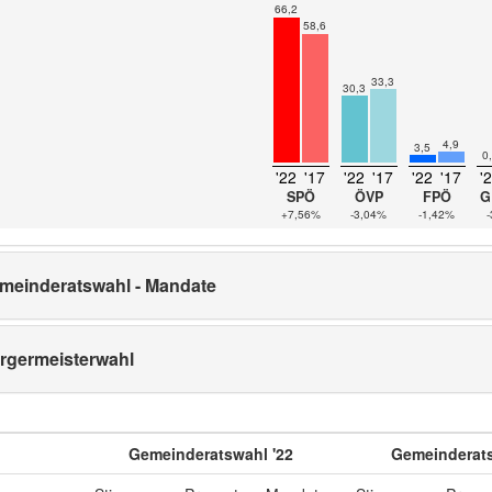
66,2
58,6
33,3
30,3
4,9
3,5
0
'22
'17
'22
'17
'22
'17
'
SPÖ
ÖVP
FPÖ
G
+7,56%
-3,04%
-1,42%
meinderatswahl - Mandate
rgermeisterwahl
Gemeinderatswahl '22
Gemeinderats