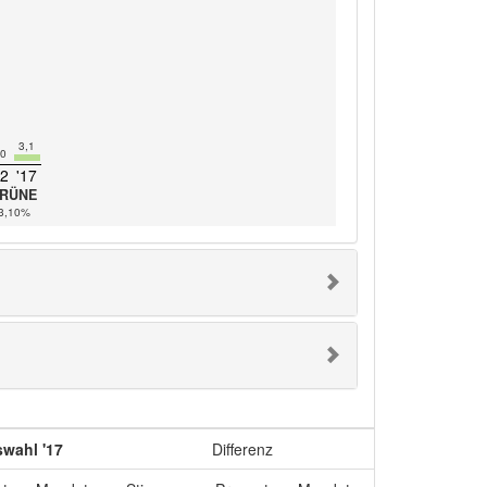
3,1
,0
22
'17
RÜNE
-3,10%
wahl '17
Differenz