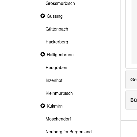
Grossmürbisch
Collapsed
Güssing
section
Güttenbach
Hackerberg
Collapsed
Heiligenbrunn
section
Heugraben
Ge
Inzenhof
Kleinmürbisch
Bü
Collapsed
Kukmirn
section
Moschendorf
Neuberg im Burgenland