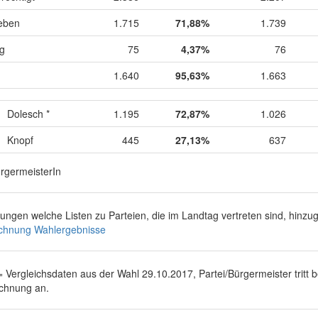
eben
1.715
71,88%
1.739
ig
75
4,37%
76
1.640
95,63%
1.663
Dolesch *
1.195
72,87%
1.026
Knopf
445
27,13%
637
ürgermeisterIn
rungen welche Listen zu Parteien, die im Landtag vertreten sind, hinz
chnung Wahlergebnisse
 = Vergleichsdaten aus der Wahl 29.10.2017, Partei/Bürgermeister tritt 
chnung an.