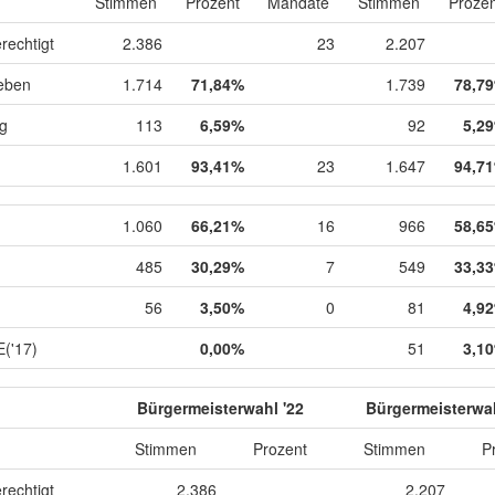
Stimmen
Prozent
Mandate
Stimmen
Prozen
rechtigt
2.386
23
2.207
eben
1.714
71,84%
1.739
78,7
ig
113
6,59%
92
5,2
1.601
93,41%
23
1.647
94,7
1.060
66,21%
16
966
58,6
485
30,29%
7
549
33,3
56
3,50%
0
81
4,9
('17)
0,00%
51
3,1
Bürgermeisterwahl '22
Bürgermeisterwah
Stimmen
Prozent
Stimmen
P
rechtigt
2.386
2.207