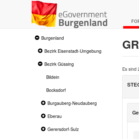
FO
Expanded
Burgenland
GR
section
Collapsed
Bezirk Eisenstadt-Umgebung
section
Expanded
Bezirk Güssing
section
Es sind
Bildein
STE
Bocksdorf
Collapsed
Burgauberg-Neudauberg
section
Ge
Collapsed
Eberau
section
Collapsed
Gerersdorf-Sulz
section