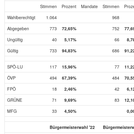
Stimmen
Prozent
Mandate
Stimmen
Proz
Wahlberechtigt
1.064
968
Abgegeben
773
72,65%
752
77,6
Ungültig
40
5,17%
66
8,7
Gültig
733
94,83%
686
91,2
SPÖ-LU
117
15,96%
77
11,2
ÖVP
494
67,39%
484
70,5
FPÖ
18
2,46%
42
6,1
GRÜNE
71
9,69%
83
12,1
MFG
33
4,50%
0,0
Bürgermeisterwahl '22
Bürgermeisterw