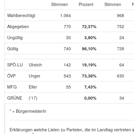
Stimmen
Prozent
Stimmen
P
Wahlberechtigt
1.064
968
Abgegeben
770
72,37%
752
Ungültig
30
3,90%
24
Gültig
740
96,10%
728
SPÖ-LU
Ulreich
142
19,19%
64
ÖVP
Unger
543
73,38%
630
MFG
Eller
55
7,43%
GRÜNE
('17)
0,00%
34
* = BürgermeisterIn
Erklärungen welche Listen zu Parteien, die im Landtag vertreten s