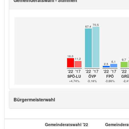
Gemeinderatswahl - Stimmen
70,5
67,4
16,0
11,2
9,7
6,1
2,5
'22
'17
'22
'17
'22
'17
'22
SPÖ-LU
ÖVP
FPÖ
GRÜ
+4,74%
-3,16%
-3,66%
-2,
Bürgermeisterwahl
Gemeinderatswahl '22
Gemeinderat