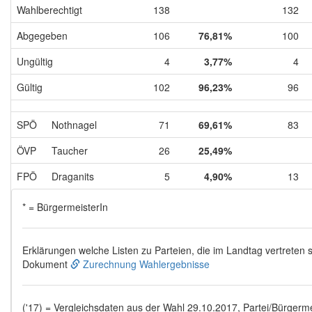
Wahlberechtigt
138
132
Abgegeben
106
76,81%
100
Ungültig
4
3,77%
4
Gültig
102
96,23%
96
SPÖ
Nothnagel
71
69,61%
83
ÖVP
Taucher
26
25,49%
FPÖ
Draganits
5
4,90%
13
* = BürgermeisterIn
Erklärungen welche Listen zu Parteien, die im Landtag vertreten s
Dokument
Zurechnung Wahlergebnisse
('17) = Vergleichsdaten aus der Wahl 29.10.2017, Partei/Bürgermei