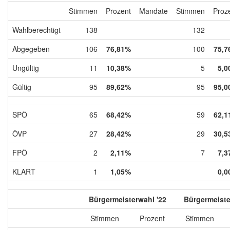
Stimmen
Prozent
Mandate
Stimmen
Proz
Wahlberechtigt
138
132
Abgegeben
106
76,81%
100
75,7
Ungültig
11
10,38%
5
5,0
Gültig
95
89,62%
95
95,0
SPÖ
65
68,42%
59
62,1
ÖVP
27
28,42%
29
30,5
FPÖ
2
2,11%
7
7,3
KLART
1
1,05%
0,0
Bürgermeisterwahl '22
Bürgermeiste
Stimmen
Prozent
Stimmen