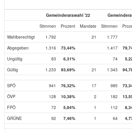
Gemeinderatswahl '22
Gemeinderat
Stimmen
Prozent
Mandate
Stimmen
Proz
Wahlberechtigt
1.792
21
1.777
Abgegeben
1.316
73,44%
1.417
79,7
Ungültig
83
6,31%
74
5,2
Gültig
1.233
93,69%
21
1.343
94,7
SPÖ
941
76,32%
17
985
73,3
ÖVP
128
10,38%
2
182
13,5
FPÖ
72
5,84%
1
112
8,3
GRÜNE
92
7,46%
1
64
4,7