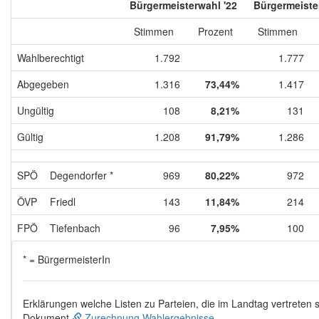
Bürgermeisterwahl '22
Bürgermeiste
Stimmen
Prozent
Stimmen
Wahlberechtigt
1.792
1.777
Abgegeben
1.316
73,44%
1.417
Ungültig
108
8,21%
131
Gültig
1.208
91,79%
1.286
SPÖ
Degendorfer *
969
80,22%
972
ÖVP
Friedl
143
11,84%
214
FPÖ
Tiefenbach
96
7,95%
100
* = BürgermeisterIn
Erklärungen welche Listen zu Parteien, die im Landtag vertreten s
Dokument
Zurechnung Wahlergebnisse