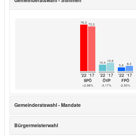
Gemeinderatswahl - Stimmen
76,3
73,3
13,6
10,4
8,3
5,8
'22
'17
'22
'17
'22
'17
SPÖ
ÖVP
FPÖ
+2,98%
-3,17%
-2,50%
Gemeinderatswahl - Mandate
Bürgermeisterwahl