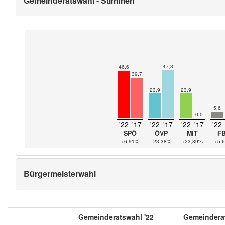
Gemeinderatswahl - Stimmen
47,3
46,6
39,7
23,9
23,9
5,6
0,0
'22
'17
'22
'17
'22
'17
'22
SPÖ
ÖVP
MiT
F
+6,91%
-23,38%
+23,89%
+5,
Bürgermeisterwahl
Gemeinderatswahl '22
Gemeinderat