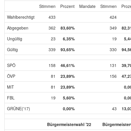
Stimmen
Prozent
Mandate
Stimmen
Proz
Wahlberechtigt
433
424
Abgegeben
362
83,60%
349
82,3
Ungültig
23
6,35%
19
5,4
Gültig
339
93,65%
330
94,5
SPÖ
158
46,61%
131
39,7
ÖVP
81
23,89%
156
47,2
MiT
81
23,89%
0,0
FBL
19
5,60%
0,0
GRÜNE('17)
0,00%
43
13,0
Bürgermeisterwahl '22
Bürgermeister