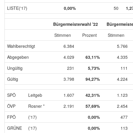
LISTE('17)
0,00%
50
1,2
Bürgermeisterwahl '22
Bürgermeiste
Stimmen
Prozent
Stimmen
Wahlberechtigt
6.384
5.766
Abgegeben
4.029
63,11%
4.335
Ungültig
231
5,73%
111
Gültig
3.798
94,27%
4.224
SPÖ
Leitgeb
1.607
42,31%
1.123
ÖVP
Rosner *
2.191
57,69%
2.454
FPÖ
('17)
0,00%
477
GRÜNE
('17)
0,00%
113