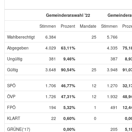
Gemeinderatswahl '22
Gemeinderat
Stimmen
Prozent
Mandate
Stimmen
Proz
Wahlberechtigt
6.384
25
5.766
Abgegeben
4.029
63,11%
4.335
75,1
Ungültig
381
9,46%
387
8,9
Gültig
3.648
90,54%
25
3.948
91,0
SPÖ
1.706
46,77%
12
1.270
32,1
ÖVP
1.726
47,31%
12
1.932
48,9
FPÖ
194
5,32%
1
491
12,4
KLART
22
0,60%
0
0,0
GRÜNE('17)
0,00%
205
5,1