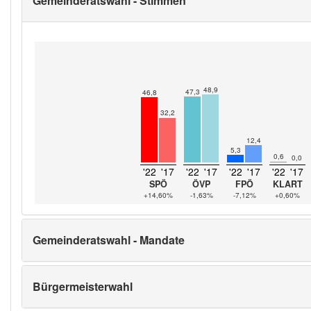
Gemeinderatswahl - Stimmen
48,9
47,3
46,8
32,2
12,4
5,3
0,6
0,0
'22
'17
'22
'17
'22
'17
'22
'17
SPÖ
ÖVP
FPÖ
KLART
+14,60%
-1,63%
-7,12%
+0,60%
Gemeinderatswahl - Mandate
Bürgermeisterwahl