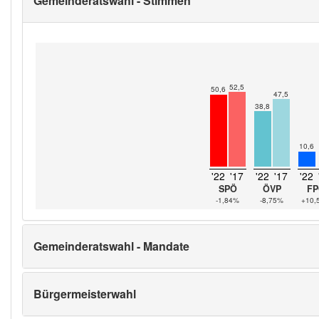
Gemeinderatswahl - Stimmen
52,5
50,6
47,5
38,8
10,6
'22
'17
'22
'17
'22
SPÖ
ÖVP
FP
-1,84%
-8,75%
+10,
Gemeinderatswahl - Mandate
Bürgermeisterwahl