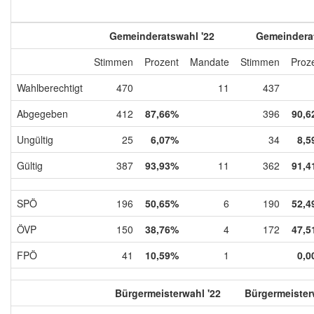
Gemeinderatswahl '22
Gemeinderat
Stimmen
Prozent
Mandate
Stimmen
Proz
Wahlberechtigt
470
11
437
Abgegeben
412
87,66%
396
90,6
Ungültig
25
6,07%
34
8,5
Gültig
387
93,93%
11
362
91,4
SPÖ
196
50,65%
6
190
52,4
ÖVP
150
38,76%
4
172
47,5
FPÖ
41
10,59%
1
0,0
Bürgermeisterwahl '22
Bürgermeister