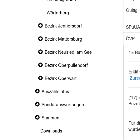
Gültig
Wörterberg
Collapsed
Bezirk Jennersdorf
SPuUA
section
ÖVP
Collapsed
Bezirk Mattersburg
section
Collapsed
Bezirk Neusiedl am See
* = B
section
Collapsed
Bezirk Oberpullendorf
section
Erklä
Zure
Collapsed
Bezirk Oberwart
section
Collapsed
Auszählstatus
section
('17)
Bezei
Collapsed
Sonderauswertungen
section
Collapsed
Summen
section
Für d
wurde
Downloads