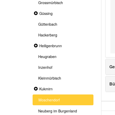
Grossmürbisch
Collapsed
Güssing
section
Güttenbach
Hackerberg
Collapsed
Heiligenbrunn
section
Heugraben
Ge
Inzenhof
Kleinmürbisch
Bü
Collapsed
Kukmirn
section
Moschendorf
Neuberg im Burgenland