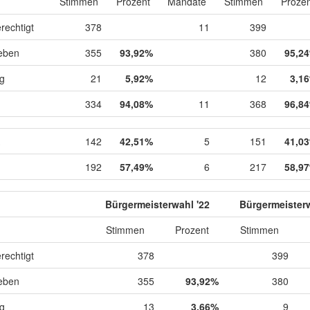
Stimmen
Prozent
Mandate
Stimmen
Prozen
rechtigt
378
11
399
eben
355
93,92%
380
95,2
ig
21
5,92%
12
3,1
334
94,08%
11
368
96,8
142
42,51%
5
151
41,0
192
57,49%
6
217
58,9
Bürgermeisterwahl '22
Bürgermeisterw
Stimmen
Prozent
Stimmen
rechtigt
378
399
eben
355
93,92%
380
ig
13
3,66%
9