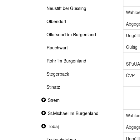
Neustift bei Güssing
Wahlbe
Olbendorf
Abgeg
Ollersdorf im Burgenland
Ungült
Gültig
Rauchwart
Rohr im Burgenland
SPuUA
Stegerback
ÖVP
Stinatz
Collapsed
Strem
section
Collapsed
St.Michael im Burgenland
Wahlbe
section
Collapsed
Tobaj
Abgeg
section
Ungült
Tschanigraben