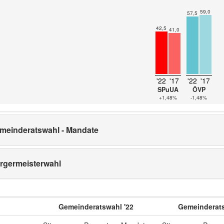
59,0
57,5
42,5
41,0
'22
'17
'22
'17
SPuUA
ÖVP
+1,48%
-1,48%
meinderatswahl - Mandate
rgermeisterwahl
Gemeinderatswahl '22
Gemeinderats