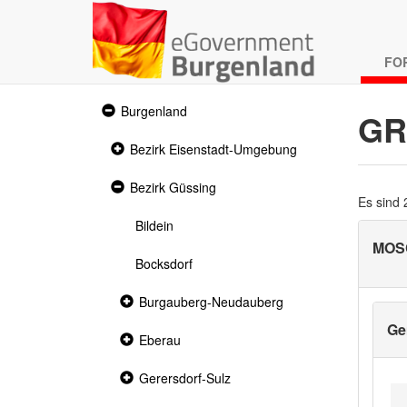
FO
Expanded
Burgenland
GR
section
Collapsed
Bezirk Eisenstadt-Umgebung
section
Expanded
Bezirk Güssing
section
Es sind
Bildein
MOS
Bocksdorf
Collapsed
Burgauberg-Neudauberg
section
Ge
Collapsed
Eberau
section
Collapsed
Gerersdorf-Sulz
section