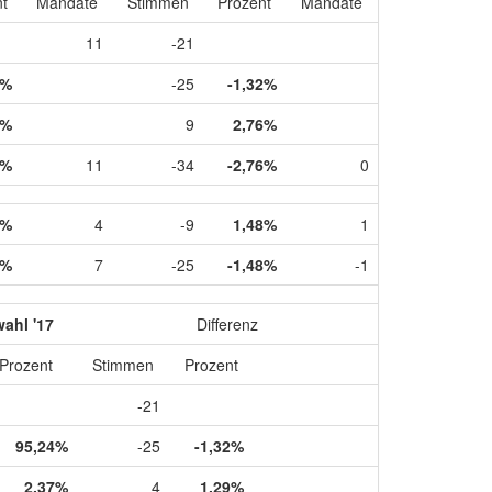
t
Mandate
Stimmen
Prozent
Mandate
11
-21
4%
-25
-1,32%
6%
9
2,76%
4%
11
-34
-2,76%
0
3%
4
-9
1,48%
1
7%
7
-25
-1,48%
-1
ahl '17
Differenz
Prozent
Stimmen
Prozent
-21
95,24%
-25
-1,32%
2,37%
4
1,29%