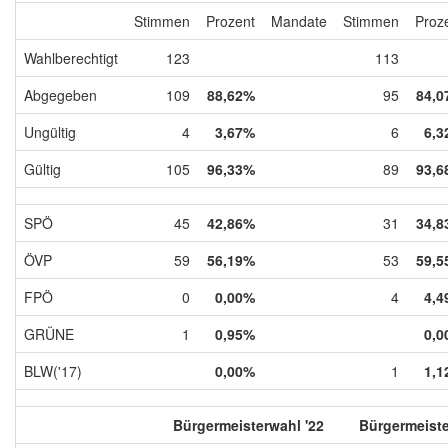
Stimmen
Prozent
Mandate
Stimmen
Proz
Wahlberechtigt
123
113
Abgegeben
109
88,62%
95
84,0
Ungültig
4
3,67%
6
6,3
Gültig
105
96,33%
89
93,6
SPÖ
45
42,86%
31
34,8
ÖVP
59
56,19%
53
59,5
FPÖ
0
0,00%
4
4,4
GRÜNE
1
0,95%
0,0
BLW('17)
0,00%
1
1,1
Bürgermeisterwahl '22
Bürgermeiste